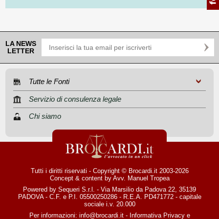
LA NEWS
LETTER
Tutte le Fonti
Servizio di consulenza legale
Chi siamo
Tutti i diritti riservati - Copyright © Brocardi.it 2003-2026
Concept & content by
Avv. Manuel Tropea
Powered by Sequeri S.r.l. - Via Marsilio da Padova 22, 35139
PADOVA - C.F. e P.I. 05500250286 - R.E.A. PD471772 - capitale
sociale i.v. 20.000
Per informazioni:
info@brocardi.it
-
Informativa Privacy
e