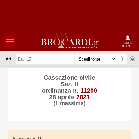
AREA
UTENTE
Art.
Cassazione civile
Sez. II
ordinanza n.
11200
28 aprile
2021
(1 massima)
(massima n. 1)