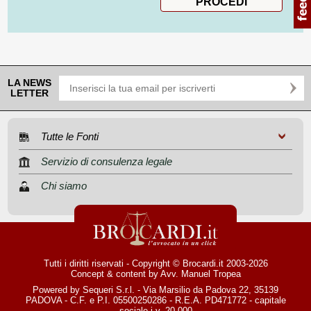
LA NEWS
LETTER
Tutte le Fonti
Servizio di consulenza legale
Chi siamo
Tutti i diritti riservati - Copyright © Brocardi.it 2003-2026
Concept & content by
Avv. Manuel Tropea
Powered by Sequeri S.r.l. - Via Marsilio da Padova 22, 35139
PADOVA - C.F. e P.I. 05500250286 - R.E.A. PD471772 - capitale
sociale i.v. 20.000