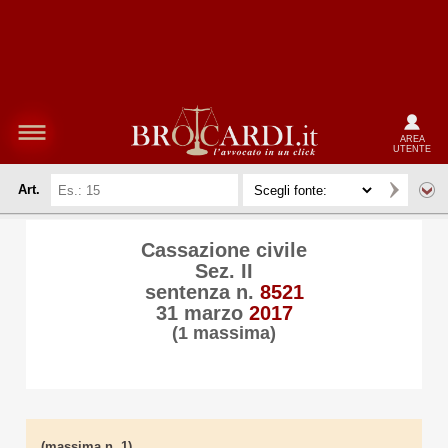
AREA
UTENTE
Art.
Cassazione civile
Sez. II
sentenza n.
8521
31 marzo
2017
(1 massima)
(massima n. 1)