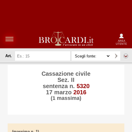
AREA
UTENTE
Art.
Cassazione civile
Sez. II
sentenza n.
5320
17 marzo
2016
(1 massima)
(massima n. 1)