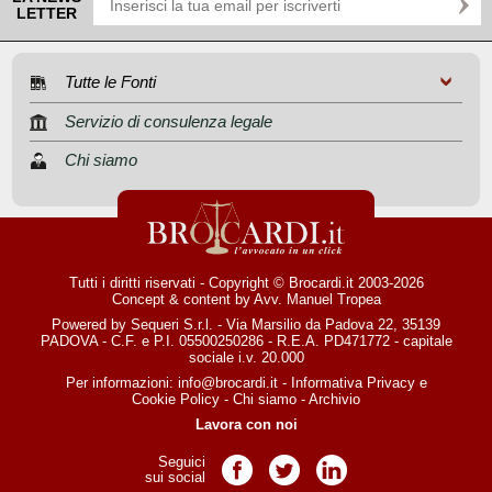
LETTER
Tutte le Fonti
Servizio di consulenza legale
Chi siamo
Tutti i diritti riservati - Copyright © Brocardi.it 2003-2026
Concept & content by
Avv. Manuel Tropea
Powered by Sequeri S.r.l. - Via Marsilio da Padova 22, 35139
PADOVA - C.F. e P.I. 05500250286 - R.E.A. PD471772 - capitale
sociale i.v. 20.000
Per informazioni:
info@brocardi.it
-
Informativa Privacy
e
Cookie Policy
-
Chi siamo
-
Archivio
Lavora con noi
Seguici
Pagina Facebook
Pagina Twitter
Pagina LinkedIn
sui social