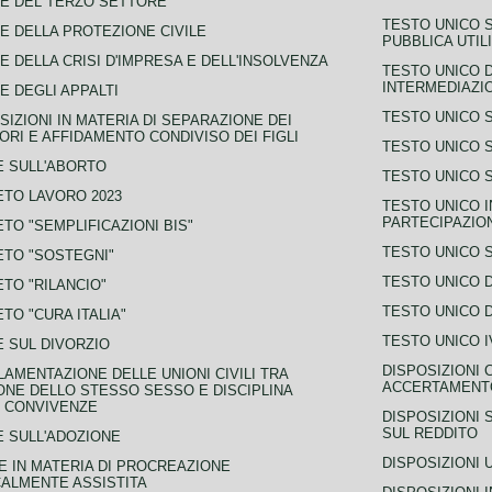
E DEL TERZO SETTORE
TESTO UNICO 
E DELLA PROTEZIONE CIVILE
PUBBLICA UTIL
E DELLA CRISI D'IMPRESA E DELL'INSOLVENZA
TESTO UNICO D
INTERMEDIAZIO
E DEGLI APPALTI
TESTO UNICO 
SIZIONI IN MATERIA DI SEPARAZIONE DEI
ORI E AFFIDAMENTO CONDIVISO DEI FIGLI
TESTO UNICO 
 SULL'ABORTO
TESTO UNICO S
TO LAVORO 2023
TESTO UNICO I
PARTECIPAZIO
TO "SEMPLIFICAZIONI BIS"
TESTO UNICO 
TO "SOSTEGNI"
TESTO UNICO D
TO "RILANCIO"
TESTO UNICO D
TO "CURA ITALIA"
TESTO UNICO I
 SUL DIVORZIO
DISPOSIZIONI 
AMENTAZIONE DELLE UNIONI CIVILI TRA
ACCERTAMENTO
NE DELLO STESSO SESSO E DISCIPLINA
 CONVIVENZE
DISPOSIZIONI 
SUL REDDITO
 SULL'ADOZIONE
DISPOSIZIONI 
 IN MATERIA DI PROCREAZIONE
ALMENTE ASSISTITA