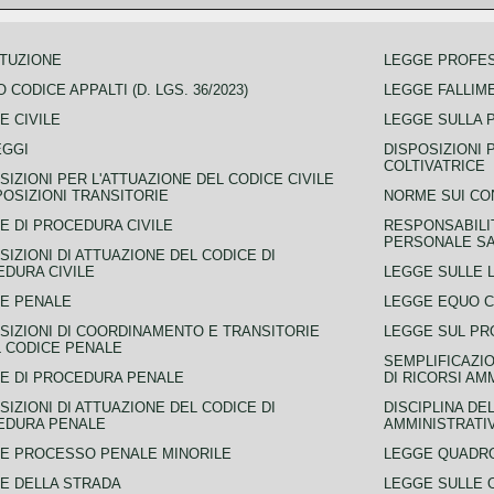
TUZIONE
LEGGE PROFE
 CODICE APPALTI (D. LGS. 36/2023)
LEGGE FALLIM
E CIVILE
LEGGE SULLA 
EGGI
DISPOSIZIONI 
COLTIVATRICE
SIZIONI PER L'ATTUAZIONE DEL CODICE CIVILE
POSIZIONI TRANSITORIE
NORME SUI CO
E DI PROCEDURA CIVILE
RESPONSABILI
PERSONALE SA
SIZIONI DI ATTUAZIONE DEL CODICE DI
DURA CIVILE
LEGGE SULLE L
E PENALE
LEGGE EQUO 
SIZIONI DI COORDINAMENTO E TRANSITORIE
LEGGE SUL PR
L CODICE PENALE
SEMPLIFICAZIO
E DI PROCEDURA PENALE
DI RICORSI AM
SIZIONI DI ATTUAZIONE DEL CODICE DI
DISCIPLINA DE
EDURA PENALE
AMMINISTRATI
E PROCESSO PENALE MINORILE
LEGGE QUADRO
E DELLA STRADA
LEGGE SULLE 