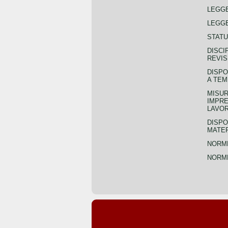
LEGG
LEGGE
STATU
DISCI
REVIS
DISPO
A TEM
MISUR
IMPRE
LAVOR
DISPO
MATER
NORME
NORME