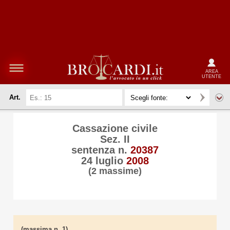
AREA
UTENTE
Art.
Cassazione civile
Sez. II
sentenza n.
20387
24 luglio
2008
(2 massime)
(massima n. 1)