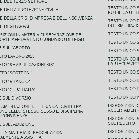
E DEL TERZO SETTORE
TESTO UNICO 
E DELLA PROTEZIONE CIVILE
PUBBLICA UTIL
E DELLA CRISI D'IMPRESA E DELL'INSOLVENZA
TESTO UNICO D
INTERMEDIAZIO
E DEGLI APPALTI
TESTO UNICO 
SIZIONI IN MATERIA DI SEPARAZIONE DEI
ORI E AFFIDAMENTO CONDIVISO DEI FIGLI
TESTO UNICO 
 SULL'ABORTO
TESTO UNICO S
TO LAVORO 2023
TESTO UNICO I
PARTECIPAZIO
TO "SEMPLIFICAZIONI BIS"
TESTO UNICO 
TO "SOSTEGNI"
TESTO UNICO D
TO "RILANCIO"
TESTO UNICO D
TO "CURA ITALIA"
TESTO UNICO I
 SUL DIVORZIO
DISPOSIZIONI 
AMENTAZIONE DELLE UNIONI CIVILI TRA
ACCERTAMENTO
NE DELLO STESSO SESSO E DISCIPLINA
 CONVIVENZE
DISPOSIZIONI 
SUL REDDITO
 SULL'ADOZIONE
DISPOSIZIONI 
 IN MATERIA DI PROCREAZIONE
ALMENTE ASSISTITA