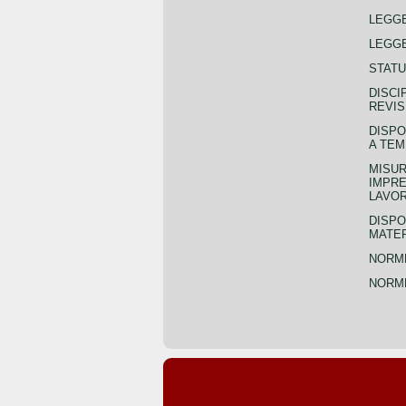
LEGG
LEGGE
STATU
DISCI
REVIS
DISPO
A TEM
MISUR
IMPRE
LAVOR
DISPO
MATER
NORME
NORME