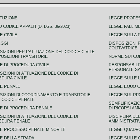
TUZIONE
LEGGE PROFE
 CODICE APPALTI (D. LGS. 36/2023)
LEGGE FALLIM
E CIVILE
LEGGE SULLA 
EGGI
DISPOSIZIONI 
COLTIVATRICE
SIZIONI PER L'ATTUAZIONE DEL CODICE CIVILE
POSIZIONI TRANSITORIE
NORME SUI CO
E DI PROCEDURA CIVILE
RESPONSABILI
PERSONALE SA
SIZIONI DI ATTUAZIONE DEL CODICE DI
DURA CIVILE
LEGGE SULLE L
E PENALE
LEGGE EQUO 
SIZIONI DI COORDINAMENTO E TRANSITORIE
LEGGE SUL PR
L CODICE PENALE
SEMPLIFICAZIO
E DI PROCEDURA PENALE
DI RICORSI AM
SIZIONI DI ATTUAZIONE DEL CODICE DI
DISCIPLINA DE
EDURA PENALE
AMMINISTRATI
E PROCESSO PENALE MINORILE
LEGGE QUADRO
E DELLA STRADA
LEGGE SULLE 