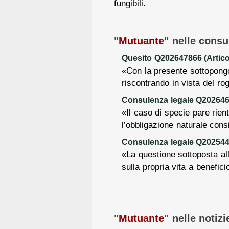
fungibili.
"
Mutuante
" nelle consu
Quesito Q202647866 (Artico
«Con la presente sottopongo
riscontrando in vista del rog
Consulenza legale Q2026469
«Il caso di specie pare rientr
l’obbligazione naturale consi
Consulenza legale Q2025441
«La questione sottoposta all
sulla propria vita a benefici
"
Mutuante
" nelle notizi