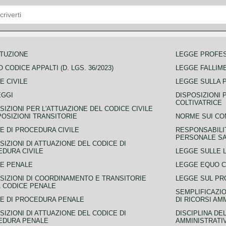
TUZIONE
LEGGE PROFE
 CODICE APPALTI (D. LGS. 36/2023)
LEGGE FALLIM
E CIVILE
LEGGE SULLA 
EGGI
DISPOSIZIONI 
COLTIVATRICE
SIZIONI PER L'ATTUAZIONE DEL CODICE CIVILE
POSIZIONI TRANSITORIE
NORME SUI CO
E DI PROCEDURA CIVILE
RESPONSABILI
PERSONALE SA
SIZIONI DI ATTUAZIONE DEL CODICE DI
DURA CIVILE
LEGGE SULLE L
E PENALE
LEGGE EQUO 
SIZIONI DI COORDINAMENTO E TRANSITORIE
LEGGE SUL PR
L CODICE PENALE
SEMPLIFICAZIO
E DI PROCEDURA PENALE
DI RICORSI AM
SIZIONI DI ATTUAZIONE DEL CODICE DI
DISCIPLINA DE
EDURA PENALE
AMMINISTRATI