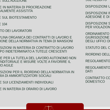
 SULL'ADOZIONE
DISPOSIZIONI 
 IN MATERIA DI PROCREAZIONE
ALMENTE ASSISTITA
DISPOSIZIONI 
ADESIONE E DI
E SUL BIOTESTAMENTO
DISPOSIZIONI 
 104
PER VIOLAZION
TO DEI LAVORATORI
ORDINAMENTO D
PLINA ORGANICA DEI CONTRATTI DI LAVORO E
GIURISDIZIONE
IONE DELLA NORMATIVA IN TEMA DI MANSIONI
DEGLI UFFICI 
SIZIONI IN MATERIA DI CONTRATTO DI LAVORO
STATUTO DEL 
PO INDETERMINATO A TUTELE CRESCENTI
RIORDINO DELL
E PER LA TUTELA DEL LAVORO AUTONOMO NON
REGOLAMENTO 
NDITORIALE E MISURE VOLTE A FAVORIRE IL
O AGILE
REGOLAMENTO 
DATI
SIZIONI PER IL RIORDINO DELLA NORMATIVA IN
IA DI AMMORTIZZATORI SOCIALI
CONTRATTO CO
DOMESTICO
 SUI LICENZIAMENTI INDIVIDUALI
 IN MATERIA DI ORARIO DI LAVORO