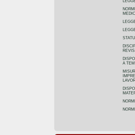
LEGGE
NORME
MEDIC
LEGG
LEGGE
STATU
DISCI
REVIS
DISPO
A TEM
MISUR
IMPRE
LAVOR
DISPO
MATER
NORME
NORME