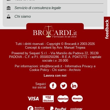
Servizio di consulenza legale
Chi siamo
Tutti i diritti riservati - Copyright © Brocardi.it 2003-2026
Concept & content by
Avv. Manuel Tropea
Powered by Sequeri S.r.l. - Via Marsilio da Padova 22, 35139
PADOVA - C.F. e P.I. 05500250286 - R.E.A. PD471772 - capitale
sociale i.v. 20.000
Per informazioni:
info@brocardi.it
-
Informativa Privacy
e
Cookie Policy
-
Chi siamo
-
Archivio
Lavora con noi
Seguici
Pagina Facebook
Pagina Twitter
Pagina LinkedIn
sui social