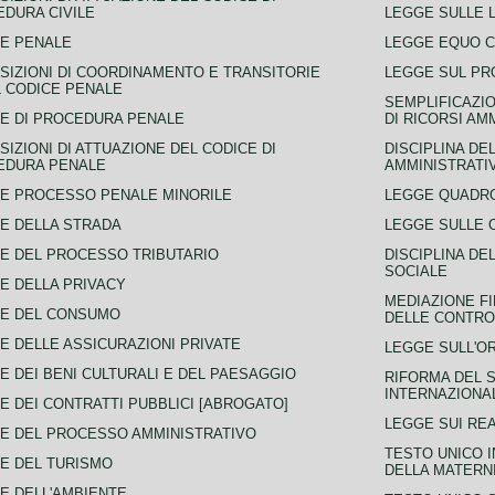
DURA CIVILE
LEGGE SULLE L
E PENALE
LEGGE EQUO 
SIZIONI DI COORDINAMENTO E TRANSITORIE
LEGGE SUL PR
L CODICE PENALE
SEMPLIFICAZIO
E DI PROCEDURA PENALE
DI RICORSI AM
SIZIONI DI ATTUAZIONE DEL CODICE DI
DISCIPLINA DE
EDURA PENALE
AMMINISTRATI
E PROCESSO PENALE MINORILE
LEGGE QUADRO
E DELLA STRADA
LEGGE SULLE 
E DEL PROCESSO TRIBUTARIO
DISCIPLINA DE
SOCIALE
E DELLA PRIVACY
MEDIAZIONE FI
CE DEL CONSUMO
DELLE CONTROV
E DELLE ASSICURAZIONI PRIVATE
LEGGE SULL'O
E DEI BENI CULTURALI E DEL PAESAGGIO
RIFORMA DEL S
INTERNAZIONA
E DEI CONTRATTI PUBBLICI [ABROGATO]
LEGGE SUI REA
E DEL PROCESSO AMMINISTRATIVO
TESTO UNICO I
E DEL TURISMO
DELLA MATERNI
E DELL'AMBIENTE