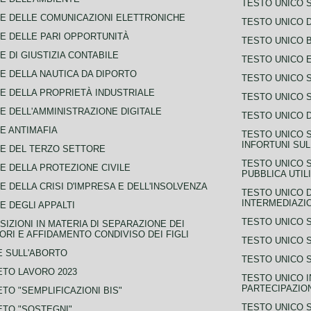
TESTO UNICO 
E DELLE COMUNICAZIONI ELETTRONICHE
TESTO UNICO D
E DELLE PARI OPPORTUNITÀ
TESTO UNICO 
E DI GIUSTIZIA CONTABILE
TESTO UNICO E
E DELLA NAUTICA DA DIPORTO
TESTO UNICO 
E DELLA PROPRIETÀ INDUSTRIALE
TESTO UNICO 
E DELL'AMMINISTRAZIONE DIGITALE
TESTO UNICO D
E ANTIMAFIA
TESTO UNICO 
INFORTUNI SU
E DEL TERZO SETTORE
TESTO UNICO 
E DELLA PROTEZIONE CIVILE
PUBBLICA UTIL
E DELLA CRISI D'IMPRESA E DELL'INSOLVENZA
TESTO UNICO D
INTERMEDIAZIO
E DEGLI APPALTI
TESTO UNICO 
SIZIONI IN MATERIA DI SEPARAZIONE DEI
ORI E AFFIDAMENTO CONDIVISO DEI FIGLI
TESTO UNICO 
 SULL'ABORTO
TESTO UNICO S
TO LAVORO 2023
TESTO UNICO I
PARTECIPAZIO
TO "SEMPLIFICAZIONI BIS"
TESTO UNICO 
TO "SOSTEGNI"