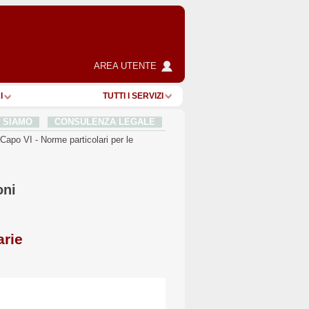
AREA UTENTE
I
TUTTI I SERVIZI
I SIAMO
CONSULENZA LEGALE
Capo VI
-
Norme particolari per le
oni
arie