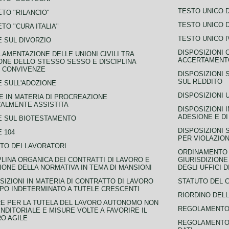
TESTO UNICO D
TO "RILANCIO"
TESTO UNICO D
TO "CURA ITALIA"
TESTO UNICO I
 SUL DIVORZIO
DISPOSIZIONI 
AMENTAZIONE DELLE UNIONI CIVILI TRA
ACCERTAMENTO
NE DELLO STESSO SESSO E DISCIPLINA
 CONVIVENZE
DISPOSIZIONI 
SUL REDDITO
 SULL'ADOZIONE
DISPOSIZIONI 
 IN MATERIA DI PROCREAZIONE
ALMENTE ASSISTITA
DISPOSIZIONI 
ADESIONE E DI
E SUL BIOTESTAMENTO
DISPOSIZIONI 
 104
PER VIOLAZION
TO DEI LAVORATORI
ORDINAMENTO D
PLINA ORGANICA DEI CONTRATTI DI LAVORO E
GIURISDIZIONE
IONE DELLA NORMATIVA IN TEMA DI MANSIONI
DEGLI UFFICI 
SIZIONI IN MATERIA DI CONTRATTO DI LAVORO
STATUTO DEL 
PO INDETERMINATO A TUTELE CRESCENTI
RIORDINO DELL
E PER LA TUTELA DEL LAVORO AUTONOMO NON
REGOLAMENTO 
NDITORIALE E MISURE VOLTE A FAVORIRE IL
O AGILE
REGOLAMENTO 