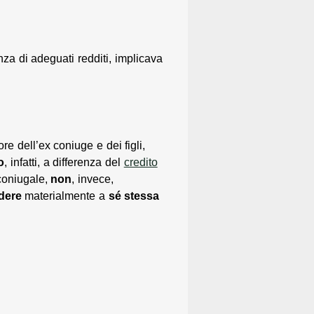
a di adeguati redditi, implicava
re dell’ex coniuge e dei figli,
o
, infatti, a differenza del
credito
coniugale,
non
, invece,
dere
materialmente a
sé stessa