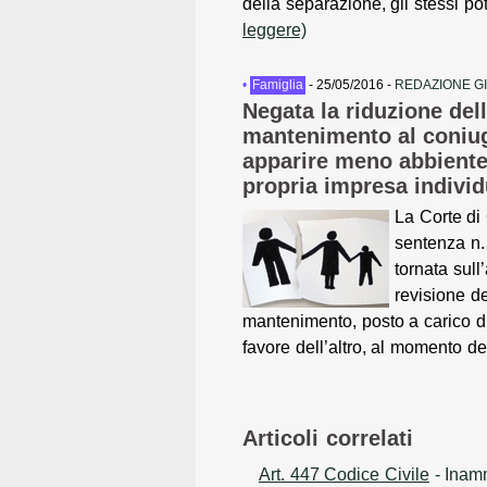
della separazione, gli stessi po
leggere)
•
Famiglia
- 25/05/2016 -
REDAZIONE G
Negata la riduzione del
mantenimento al coniug
apparire meno abbiente
propria impresa individ
La Corte di
sentenza n.
tornata sull
revisione d
mantenimento, posto a carico di
favore dell’altro, al momento del
Articoli correlati
Art. 447 Codice Civile
- Inamm