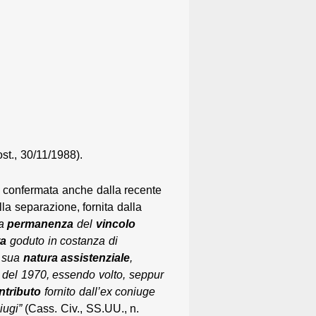
st., 30/11/1988).
ì, confermata anche dalla recente
la separazione, fornita dalla
la
permanenza
del
vincolo
ta
goduto in costanza di
a sua
natura
assistenziale
,
del 1970, essendo volto, seppur
ntributo
fornito dall’ex coniuge
iugi”
(Cass. Civ., SS.UU., n.