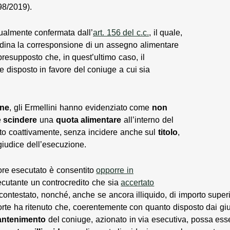
98/2019).
stualmente confermata dall’
art. 156 del c.c.
, il quale,
rdina la corresponsione di un assegno alimentare
presupposto che, in quest’ultimo caso, il
disposto in favore del coniuge a cui sia
ne
, gli Ermellini hanno evidenziato come
non
e
scindere
una
quota
alimentare
all’interno del
to coattivamente, senza incidere anche sul
titolo
,
giudice dell’esecuzione.
ore esecutato è consentito
opporre in
ecutante un controcredito che sia
accertato
ontestato, nonché, anche se ancora illiquido, di importo superi
e ha ritenuto che, coerentemente con quanto disposto dai giudi
ntenimento
del coniuge, azionato in via esecutiva, possa es