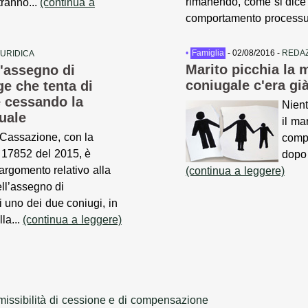
rimanendo, come si dice
tranno...
(continua a
comportamento processu
•
Famiglia
- 02/08/2016 -
REDAZ
IURIDICA
Marito picchia la m
l'assegno di
coniugale c'era gi
e che tenta di
 cessando la
Nient
uale
il ma
 Cassazione, con la
compo
 17852 del 2015, è
dopo 
’argomento relativo alla
(continua a leggere)
ell’assegno di
 uno dei due coniugi, in
la...
(continua a leggere)
issibilità di cessione e di compensazione