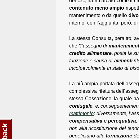
del c.c., ha rimarcato come il c
contenuto
meno ampio
rispet
mantenimento o da quello
divo
interno, con l’aggiunta, però, d
La stessa Consulta, peraltro, a
che
“l’assegno di
mantenimen
credito
alimentare
, posta la s
funzione e causa di
alimenti
rif
incolpevolmente in stato di biso
La più ampia portata dell’asseg
complessiva rilettura dell’asseg
stessa Cassazione, la quale ha 
coniugale
, e, conseguentemente
matrimonio
; diversamente, l’as
compensativa
e
perequativa
,
non alla ricostituzione del teno
beneficiario alla
formazione
de