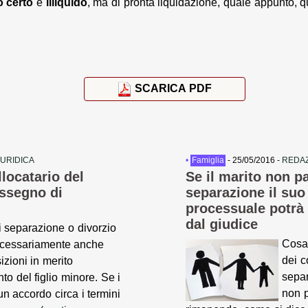
o
certo
e
illiquido
, ma di pronta liquidazione, quale appunto, q
SCARICA PDF
IURIDICA
•
Famiglia
- 25/05/2016 -
REDAZ
locatario del
Se il marito non pa
assegno di
separazione il su
processuale potrà 
dal giudice
i separazione o divorzio
Cosa
ecessariamente anche
dei c
izioni in merito
separ
nto del figlio minore. Se i
non p
n accordo circa i termini