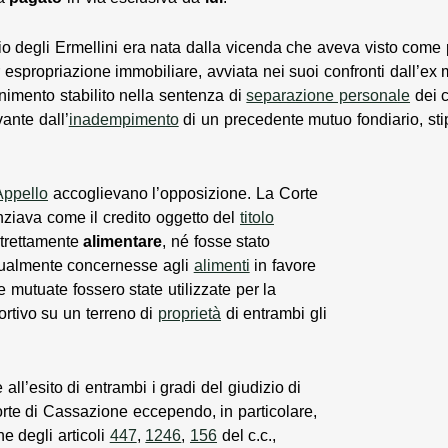
io degli Ermellini era nata dalla vicenda che aveva visto come 
espropriazione immobiliare, avviata nei suoi confronti dall’ex mo
nimento stabilito nella sentenza di
separazione personale
dei c
ante dall’
inadempimento
di un precedente mutuo fondiario, st
Appello
accoglievano l’opposizione. La Corte
denziava come il credito oggetto del
titolo
trettamente
alimentare
, né fosse stato
tualmente concernesse agli
alimenti
in favore
 mutuate fossero state utilizzate per la
ortivo su un terreno di
proprietà
di entrambi gli
l’esito di entrambi i gradi del giudizio di
Corte di Cassazione eccependo, in particolare,
ne degli articoli
447
,
1246
,
156
del c.c.,