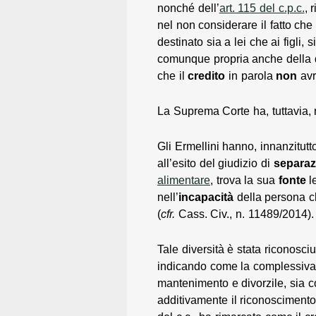
nonché dell’
art. 115 del c.p.c.
, 
nel non considerare il fatto ch
destinato sia a lei che ai figli, 
comunque propria anche della q
che il
credito
in parola
non
avr
La Suprema Corte ha, tuttavia, r
Gli Ermellini hanno, innanzitutto
all’esito del giudizio di
separaz
alimentare
, trova la sua
fonte
le
nell’
incapacità
della persona c
(
cfr.
Cass. Civ., n. 11489/2014).
Tale diversità è stata riconosc
indicando come la complessiva 
mantenimento e divorzile, sia c
additivamente il riconoscimento 