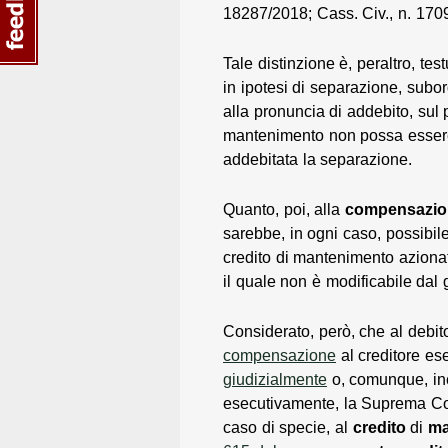
18287/2018; Cass. Civ., n. 170
Tale distinzione è, peraltro, te
in ipotesi di separazione, subo
alla pronuncia di addebito, sul 
mantenimento non possa essere 
addebitata la separazione.
Quanto, poi, alla
compensazio
sarebbe, in ogni caso, possibil
credito di mantenimento aziona
il quale non è modificabile dal 
Considerato, però, che al debit
compensazione
al creditore es
giudizialmente
o, comunque, inc
esecutivamente, la Suprema Cort
caso di specie, al
credito
di
ma