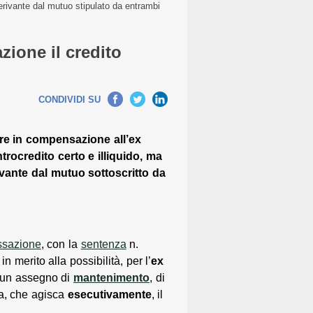
erivante dal mutuo stipulato da entrambi
ione il credito
CONDIVIDI SU
re in compensazione all’ex
rocredito certo e illiquido, ma
ivante dal mutuo sottoscritto da
ssazione
, con la
sentenza
n.
 merito alla possibilità, per l’
ex
 un assegno di
mantenimento
, di
a, che agisca
esecutivamente
, il