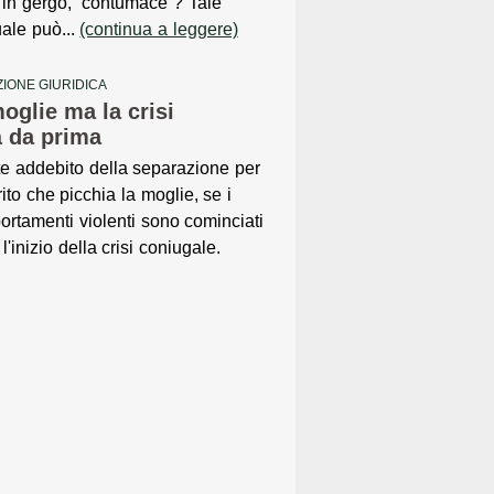
 in gergo, “contumace”? Tale
ale può...
(continua a leggere)
IONE GIURIDICA
oglie ma la crisi
à da prima
e addebito della separazione per
rito che picchia la moglie, se i
rtamenti violenti sono cominciati
l'inizio della crisi coniugale.