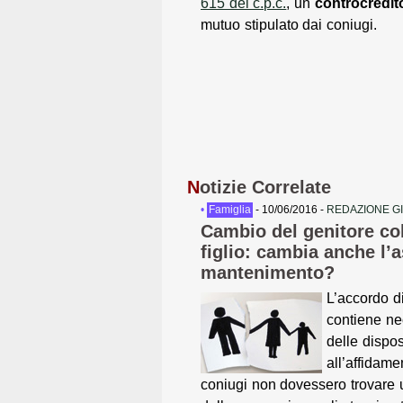
615 del c.p.c.
, un
controcredit
mutuo stipulato dai coniugi.
N
otizie Correlate
•
Famiglia
- 10/06/2016 -
REDAZIONE G
Cambio del genitore col
figlio: cambia anche l’
mantenimento?
L’accordo d
contiene n
delle dispos
all’affidame
coniugi non dovessero trovare u