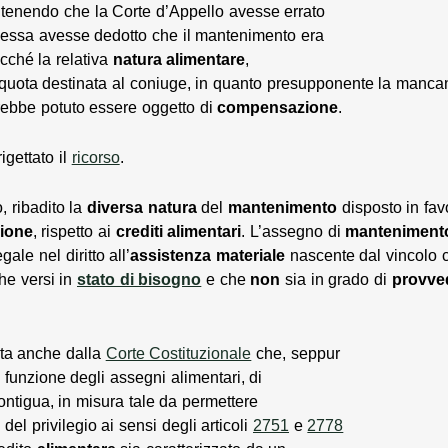
ritenendo che la Corte d’Appello avesse errato
e essa avesse dedotto che il mantenimento era
sicché la relativa
natura
alimentare
,
uota destinata al coniuge, in quanto presupponente la mancanz
ebbe potuto essere oggetto di
compensazione
.
igettato il
ricorso
.
, ribadito la
diversa
natura
del
mantenimento
disposto in favo
ione
, rispetto ai
crediti
alimentari
. L’assegno di
manteniment
gale nel diritto all’
assistenza materiale
nascente dal vincolo 
he versi in
stato di bisogno
e che
non
sia in grado di
provve
iuta anche dalla
Corte Costituzionale
che, seppur
funzione degli assegni alimentari, di
ontigua, in misura tale da permettere
del privilegio ai sensi degli articoli
2751
e
2778