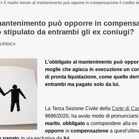
>
Il marito tenuto al mantenimento può opporre in compensazione il credito d
 mantenimento può opporre in compensaz
 stipulato da entrambi gli ex coniugi?
IURIDICA
L’obbligato al mantenimento può oppor
moglie che agisca in esecuzione un cont
di pronta liquidazione, come quello der
entrambi ma pagato solo da lui.
La Terza Sezione Civile della
Corte di Ca
9686/2020, ha avuto modo di pronunciarsi in
marito
,
obbligato
a corrispondere alla ex
opporre
in
compensazione
a quest’ultim
ma
pagato
in via esclusiva da
lui
.