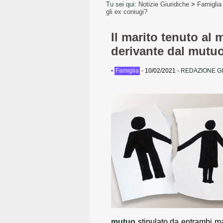
Tu sei qui:
Notizie Giuridiche
>
Famiglia
gli ex coniugi?
Il marito tenuto al
derivante dal mutuo
•
Famiglia
-
10/02/2021
-
REDAZIONE G
mutuo
stipulato da entrambi 