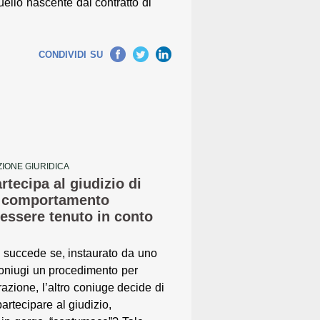
uello nascente dal contratto di
Facebook
Twitter
LinkedIn
CONDIVIDI SU
IONE GIURIDICA
rtecipa al giudizio di
o comportamento
essere tenuto in conto
 succede se, instaurato da uno
oniugi un procedimento per
azione, l’altro coniuge decide di
artecipare al giudizio,