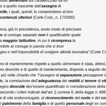
redito
alimentare
sia caratterizzato da un
to a quello nascente dall'
assegno
di
rzile
, i quali, quindi, lo comprendono al loro
i
contenuti
ulteriori
(Corte Cost., n. 17/2000).
veva, già in precedenza, avuto modo di precisare
to
al coniuge separato
non
è qualificabile quale
ua
maggior
latitudine
, in cui è
ricompresa
la
eribile al coniuge in parola che si trovi
gno e nell’impossibilità di svolgere attività lavorativa”
(Corte Co
no di mantenimento rispetto a quello alimentare è stata, altres
no divorzile e di quello di mantenimento, disposto a seguito del
più volte chiarito che
“l’assegno di
separazione
presuppone 
, la correlazione dell’
adeguatezza
dei
redditi
al
tenore
di
vi
segno
divorzile
dev’essere quantificato in considerazione dell
 secondo i criteri indicati dall’art.
5
comma 6, della legge n. 898 
re di vita endoconiugale, al
riconoscimento
del
ruolo
e del
co
l
patrimonio
della
famiglia
e di quello
personale
degli ex con