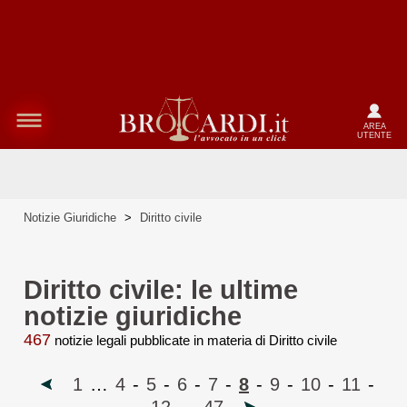
AREA
UTENTE
Notizie Giuridiche
>
Diritto civile
Diritto civile: le ultime
notizie giuridiche
467
notizie legali pubblicate in materia di Diritto civile
1
…
4
-
5
-
6
-
7
-
8
-
9
-
10
-
11
-