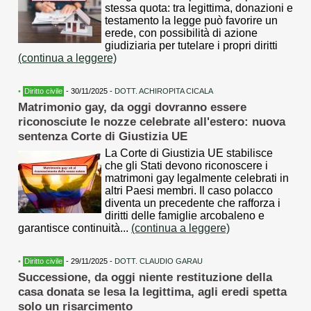
stessa quota: tra legittima, donazioni e
testamento la legge può favorire un
erede, con possibilità di azione
giudiziaria per tutelare i propri diritti
(continua a leggere)
•
Diritto civile
- 30/11/2025 -
DOTT. ACHIROPITA CICALA
Matrimonio gay, da oggi dovranno essere
riconosciute le nozze celebrate all'estero: nuova
sentenza Corte di Giustizia UE
La Corte di Giustizia UE stabilisce
che gli Stati devono riconoscere i
matrimoni gay legalmente celebrati in
altri Paesi membri. Il caso polacco
diventa un precedente che rafforza i
diritti delle famiglie arcobaleno e
garantisce continuità...
(continua a leggere)
•
Diritto civile
- 29/11/2025 -
DOTT. CLAUDIO GARAU
Successione, da oggi niente restituzione della
casa donata se lesa la legittima, agli eredi spetta
solo un risarcimento