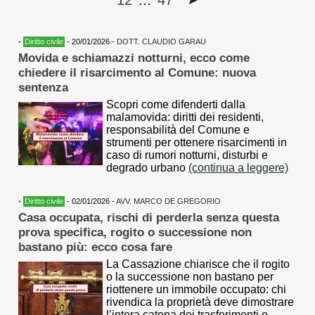
12
…
47
•
Diritto civile
- 20/01/2026 -
DOTT. CLAUDIO GARAU
Movida e schiamazzi notturni, ecco come
chiedere il risarcimento al Comune: nuova
sentenza
Scopri come difenderti dalla
malamovida: diritti dei residenti,
responsabilità del Comune e
strumenti per ottenere risarcimenti in
caso di rumori notturni, disturbi e
degrado urbano
(continua a leggere)
•
Diritto civile
- 02/01/2026 -
AVV. MARCO DE GREGORIO
Casa occupata, rischi di perderla senza questa
prova specifica, rogito o successione non
bastano più: ecco cosa fare
La Cassazione chiarisce che il rogito
o la successione non bastano per
riottenere un immobile occupato: chi
rivendica la proprietà deve dimostrare
l’intera catena dei trasferimenti o