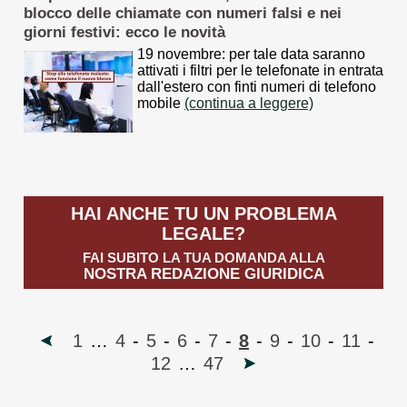
blocco delle chiamate con numeri falsi e nei
giorni festivi: ecco le novità
19 novembre: per tale data saranno
attivati i filtri per le telefonate in entrata
dall'estero con finti numeri di telefono
mobile
(continua a leggere)
HAI ANCHE TU UN PROBLEMA
LEGALE?
FAI SUBITO LA TUA DOMANDA ALLA
NOSTRA REDAZIONE GIURIDICA
1
…
4
-
5
-
6
-
7
-
8
-
9
-
10
-
11
-
12
…
47