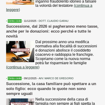
inganno fraudolento idoneo a falsare
la volontà del testatore
(continua a
leggere)
•
Diritto civile
- 11/12/2025 -
DOTT. CLAUDIO GARAU
Successione, dal 2026 si pagheranno meno tasse,
anche per le donazioni: ecco perché e tutte le
novità
Dal prossimo anno una modifica
normativa alla fiscalità di successioni
e donazioni abolisce il cosiddetto
coacervo e raddoppia le franchigie.
Scopriamo come la nuova norma
potrà far risparmiare le famiglie
(continua a leggere)
•
Diritto civile
- 09/12/2025 -
AVV. MARCO DE GREGORIO
Successione, la casa familiare può spettare a un
solo figlio: ecco quando le quote non sono
sempre uguali
Nella successione della casa di
famiglia non sempre ai figli spetta la