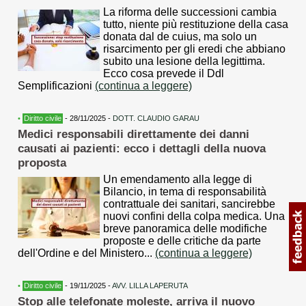
La riforma delle successioni cambia
tutto, niente più restituzione della casa
donata dal de cuius, ma solo un
risarcimento per gli eredi che abbiano
subito una lesione della legittima.
Ecco cosa prevede il Ddl
Semplificazioni
(continua a leggere)
•
Diritto civile
- 28/11/2025 -
DOTT. CLAUDIO GARAU
Medici responsabili direttamente dei danni
causati ai pazienti: ecco i dettagli della nuova
proposta
Un emendamento alla legge di
Bilancio, in tema di responsabilità
contrattuale dei sanitari, sancirebbe
nuovi confini della colpa medica. Una
breve panoramica delle modifiche
proposte e delle critiche da parte
dell'Ordine e del Ministero...
(continua a leggere)
•
Diritto civile
- 19/11/2025 -
AVV. LILLA LAPERUTA
Stop alle telefonate moleste, arriva il nuovo