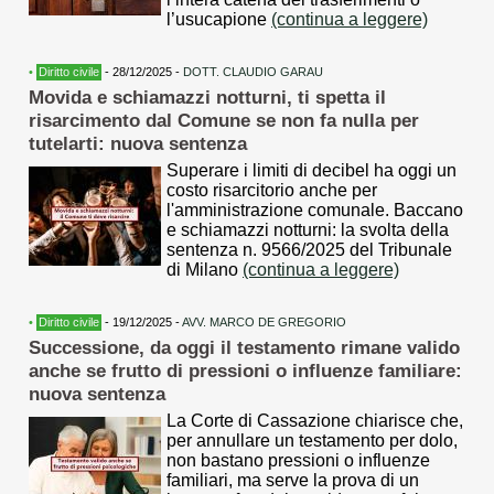
l’usucapione
(continua a leggere)
•
Diritto civile
- 28/12/2025 -
DOTT. CLAUDIO GARAU
Movida e schiamazzi notturni, ti spetta il
risarcimento dal Comune se non fa nulla per
tutelarti: nuova sentenza
Superare i limiti di decibel ha oggi un
costo risarcitorio anche per
l'amministrazione comunale. Baccano
e schiamazzi notturni: la svolta della
sentenza n. 9566/2025 del Tribunale
di Milano
(continua a leggere)
•
Diritto civile
- 19/12/2025 -
AVV. MARCO DE GREGORIO
Successione, da oggi il testamento rimane valido
anche se frutto di pressioni o influenze familiare:
nuova sentenza
La Corte di Cassazione chiarisce che,
per annullare un testamento per dolo,
non bastano pressioni o influenze
familiari, ma serve la prova di un