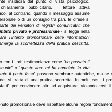
te insidiosa dal punto di vista psicologico.
aramente pubblicitario, il lettore attiva
itico; al contrario, quando il messaggio assume
rsonale o di un consiglio tra pari, le difese si
 parte dei venditori di registri comunicativi che
ambito privato e professionale
- si legge nella
lare l’intento promozionale delle informazioni
emerge la scorrettezza della pratica descritta,
 con i libri: testimonianze come “
ho passato il
anual
e” o “
questo libro mi ha cambiato la vita
ato il posto fiss
o” possono sembrare autentiche, ma se 
de, si tratta di una pratica scorretta. In molti casi, i pro
sfatti” per convincere altri ad acquistare, violando così i
enuto promozionale deve rispettare alcune regole fondamenta