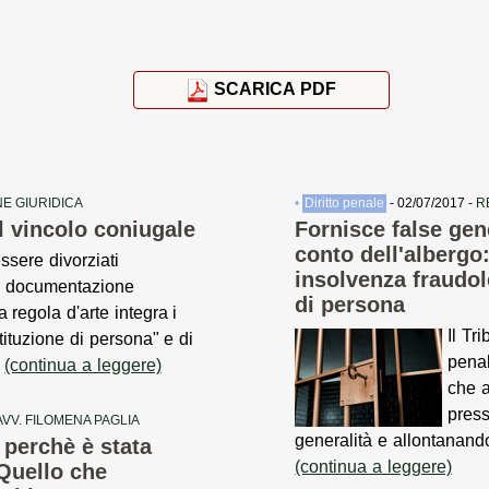
SCARICA PDF
E GIURIDICA
•
Diritto penale
- 02/07/2017 -
R
l vincolo coniugale
Fornisce false gen
conto dell'albergo
ssere divorziati
insolvenza fraudol
 documentazione
di persona
a regola d'arte integra i
Il Tr
stituzione di persona" e di
pena
.
(continua a leggere)
che a
press
AVV. FILOMENA PAGLIA
generalità e allontanand
 perchè è stata
(continua a leggere)
 Quello che