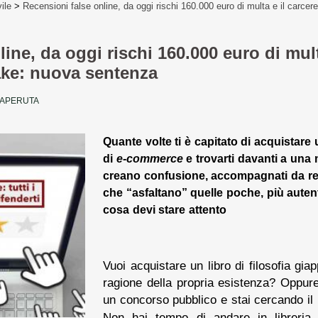
vile
>
Recensioni false online, da oggi rischi 160.000 euro di multa e il carcere
ine, da oggi rischi 160.000 euro di multa
fake: nuova sentenza
 LAPERUTA
Quante volte ti è capitato di acquistare
di
e-commerce
e trovarti davanti a una m
creano confusione, accompagnati da rec
che “asfaltano” quelle poche, più aute
cosa devi stare attento
Vuoi acquistare un libro di filosofia gi
ragione della propria esistenza? Oppure
un concorso pubblico e stai cercando il l
Non hai tempo di andare in libreria 