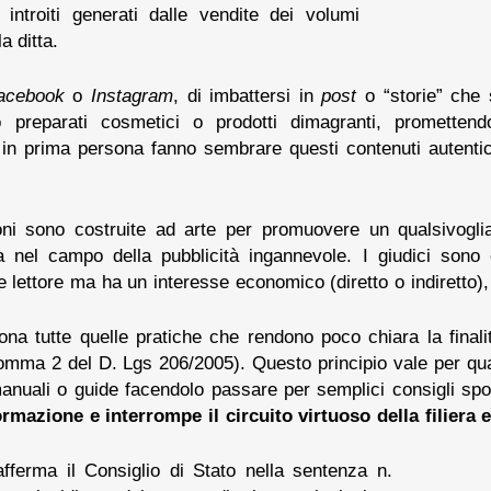
 introiti generati dalle vendite dei volumi
a ditta.
acebook
o
Instagram
, di imbattersi in
post
o “storie” che 
reparati cosmetici o prodotti dimagranti, promettendo r
e in prima persona fanno sembrare questi contenuti autenti
oni sono costruite ad arte per promuovere un qualsivogli
ra nel campo della pubblicità ingannevole. I giudici sono
lettore ma ha un interesse economico (diretto o indiretto), 
na tutte quelle pratiche che rendono poco chiara la final
omma 2 del D. Lgs 206/2005). Questo principio vale per qua
 manuali o guide facendolo passare per semplici consigli spo
rmazione e interrompe il circuito virtuoso della filiera e
fferma il Consiglio di Stato nella sentenza n.