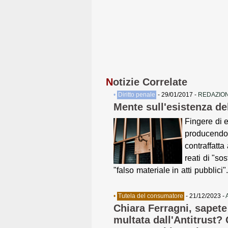
N
otizie Correlate
•
Diritto penale
- 29/01/2017 -
REDAZION
Mente sull'esistenza de
Fingere di e
producendo
contraffatta 
reati di "so
"falso materiale in atti pubblici"
•
Tutela del consumatore
- 21/12/2023 -
Chiara Ferragni, sapete
multata dall'Antitrust?