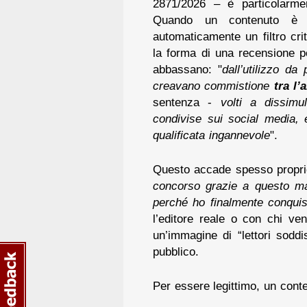
2871/2026 – è particolarmen
Quando un contenuto è chi
automaticamente un filtro cr
la forma di una recensione pe
abbassano: "
dall’utilizzo da
creavano commistione
tra l’
sentenza -
volti a dissimu
condivise sui social media, 
qualificata ingannevole
".
Questo accade spesso proprio
concorso grazie a questo m
perché ho finalmente conquist
l’editore reale o con chi ven
un’immagine di “lettori soddi
pubblico.
Per essere legittimo, un cont