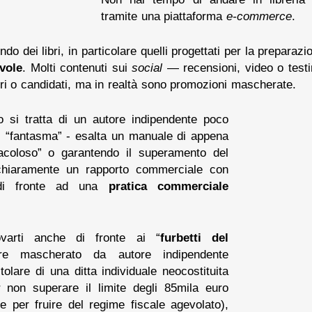
tramite una piattaforma
e-commerce
.
do dei libri, in particolare quelli progettati per la preparazio
vole
. Molti contenuti sui
social
— recensioni, video o tes
ttori o candidati, ma in realtà sono promozioni mascherate.
si tratta di un autore indipendente poco
ci “fantasma” - esalta un manuale di appena
acoloso” o garantendo il superamento del
chiaramente un rapporto commerciale con
ti di fronte ad una
pratica commerciale
ovarti anche di fronte ai “
furbetti del
ore mascherato da autore indipendente
itolare di una ditta individuale neocostituita
non superare il limite degli 85mila euro
ge per fruire del regime fiscale agevolato),