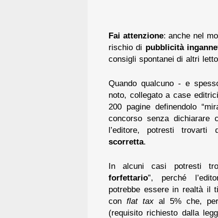
Fai attenzione
: anche nel mon
rischio di
pubblicità inganne
consigli spontanei di altri le
Quando qualcuno - e spesso 
noto, collegato a case editri
200 pagine definendolo “mir
concorso senza dichiarare 
l’editore, potresti trovar
scorretta
.
In alcuni casi potresti tr
forfettario
”, perché l’edit
potrebbe essere in realtà il t
con
flat tax
al 5% che, per 
(requisito richiesto dalla leg