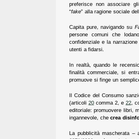
preferisce non associare gli
“
fake
” alla ragione sociale dell
Capita pure, navigando su
F
persone comuni che lodano p
confidenziale e la narrazion
utenti a fidarsi.
In realtà, quando le recensi
finalità commerciale, si ent
promuove si finge un semplice 
Il Codice del Consumo sanzio
(articoli
20
comma 2, e
22
, c
editoriale: promuovere libri,
ingannevole, che
crea disinfo
La pubblicità mascherata – a