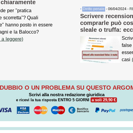
 chiaramente
•
Diritto penale
- 06/04/2024 -
R
de per "pratica
Scrivere recensioni
 scorretta"? Quali
comprarle può cos
ze" hanno posto in essere
sleale o truffa: ec
agni e la Balocco?
Scriv
 a leggere)
false
esser
casi
 DUBBIO O UN PROBLEMA SU QUESTO ARG
Scrivi alla nostra redazione giuridica
e ricevi la tua risposta
ENTRO 5 GIORNI
a soli 29,90 €