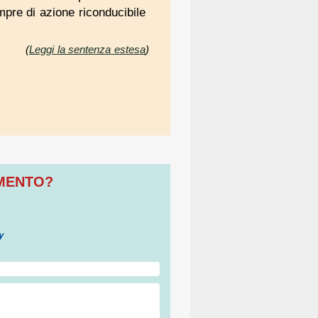
empre di azione riconducibile
(
Leggi la sentenza estesa
)
OMENTO?