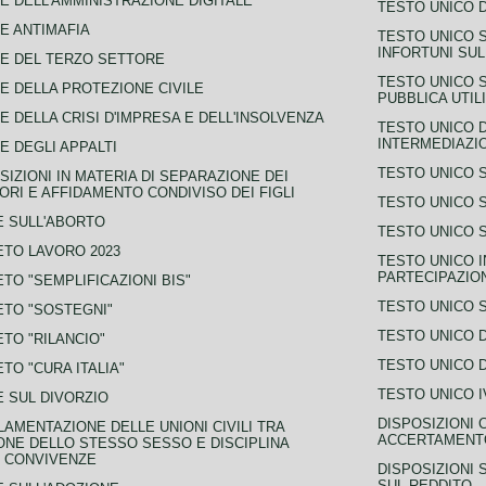
E DELL'AMMINISTRAZIONE DIGITALE
TESTO UNICO D
E ANTIMAFIA
TESTO UNICO 
INFORTUNI SU
E DEL TERZO SETTORE
TESTO UNICO 
E DELLA PROTEZIONE CIVILE
PUBBLICA UTIL
E DELLA CRISI D'IMPRESA E DELL'INSOLVENZA
TESTO UNICO D
INTERMEDIAZIO
E DEGLI APPALTI
TESTO UNICO 
SIZIONI IN MATERIA DI SEPARAZIONE DEI
ORI E AFFIDAMENTO CONDIVISO DEI FIGLI
TESTO UNICO 
 SULL'ABORTO
TESTO UNICO S
TO LAVORO 2023
TESTO UNICO I
PARTECIPAZIO
TO "SEMPLIFICAZIONI BIS"
TESTO UNICO 
TO "SOSTEGNI"
TESTO UNICO D
TO "RILANCIO"
TESTO UNICO D
TO "CURA ITALIA"
TESTO UNICO I
 SUL DIVORZIO
DISPOSIZIONI 
AMENTAZIONE DELLE UNIONI CIVILI TRA
ACCERTAMENTO
NE DELLO STESSO SESSO E DISCIPLINA
 CONVIVENZE
DISPOSIZIONI 
SUL REDDITO