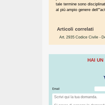
tale termine sono disciplina
al più ampio genere dell'"act
Articoli correlati
Art. 2935 Codice Civile
- D
HAI UN
Email