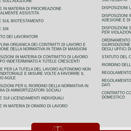
 SULL'ADOZIONE
DISPOSIZIONI 
 IN MATERIA DI PROCREAZIONE
ALMENTE ASSISTITA
DISPOSIZIONI 
ADESIONE E DI
E SUL BIOTESTAMENTO
DISPOSIZIONI 
 104
PER VIOLAZION
TO DEI LAVORATORI
ORDINAMENTO D
PLINA ORGANICA DEI CONTRATTI DI LAVORO E
GIURISDIZIONE
IONE DELLA NORMATIVA IN TEMA DI MANSIONI
DEGLI UFFICI 
SIZIONI IN MATERIA DI CONTRATTO DI LAVORO
STATUTO DEL 
PO INDETERMINATO A TUTELE CRESCENTI
RIORDINO DELL
E PER LA TUTELA DEL LAVORO AUTONOMO NON
REGOLAMENTO 
NDITORIALE E MISURE VOLTE A FAVORIRE IL
O AGILE
REGOLAMENTO 
DATI
SIZIONI PER IL RIORDINO DELLA NORMATIVA IN
IA DI AMMORTIZZATORI SOCIALI
CONTRATTO CO
DOMESTICO
 SUI LICENZIAMENTI INDIVIDUALI
 IN MATERIA DI ORARIO DI LAVORO