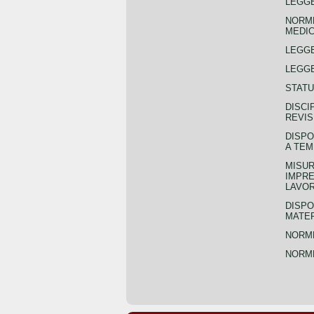
LEGGE
NORME
MEDIC
LEGG
LEGGE
STATU
DISCI
REVIS
DISPO
A TEM
MISUR
IMPRE
LAVOR
DISPO
MATER
NORME
NORME