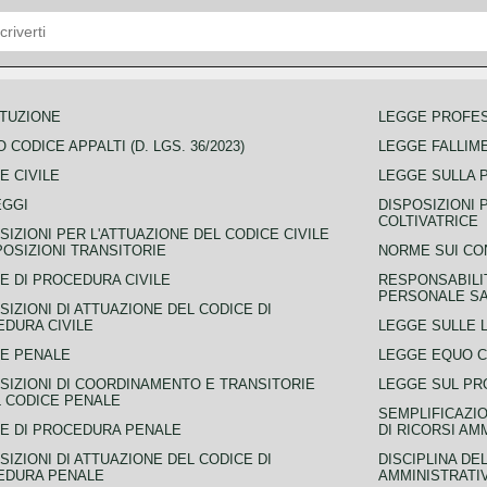
TUZIONE
LEGGE PROFE
 CODICE APPALTI (D. LGS. 36/2023)
LEGGE FALLIM
E CIVILE
LEGGE SULLA 
EGGI
DISPOSIZIONI 
COLTIVATRICE
SIZIONI PER L'ATTUAZIONE DEL CODICE CIVILE
POSIZIONI TRANSITORIE
NORME SUI CO
E DI PROCEDURA CIVILE
RESPONSABILI
PERSONALE SA
SIZIONI DI ATTUAZIONE DEL CODICE DI
DURA CIVILE
LEGGE SULLE L
E PENALE
LEGGE EQUO 
SIZIONI DI COORDINAMENTO E TRANSITORIE
LEGGE SUL PR
L CODICE PENALE
SEMPLIFICAZIO
E DI PROCEDURA PENALE
DI RICORSI AM
SIZIONI DI ATTUAZIONE DEL CODICE DI
DISCIPLINA DE
EDURA PENALE
AMMINISTRATI