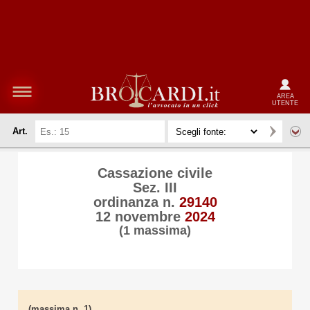
AREA
UTENTE
Art.
Cassazione civile
Sez. III
ordinanza n.
29140
12 novembre
2024
(1 massima)
(massima n. 1)