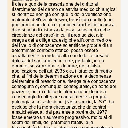
Il dies a quo della prescrizione del diritto al
risarcimento del danno da attività medico chirurgica
si identifica non già con quello della verificazione
materiale dell'evento lesivo, bensì con quello (che
può non coincidere col primo ed anche collocarsi a
diversi anni di distanza da esso, a seconda delle
circostanze del caso) in cui il pregiudizio, alla
stregua della diligenza esigibile all'uomo medio e
del livello di conoscenze scientifiche proprie di un
determinato contesto storico, possa essere
astrattamente ricondotto alla condotta colposa o
dolosa del sanitario ed incorre, pertanto, in un
errore di sussunzione e, dunque, nella falsa
applicazione dell'art. 2935 c.c., il giudice di merito
che, ai fini della determinazione della decorrenza
del termine di prescrizione, ritenga tale conoscenza
conseguita o, comunque, conseguibile, da parte del
paziente, pur in difetto di informazioni idonee a
consentirgli di collegare causalmente la propria
patologia alla trasfusione. (Nella specie, la S.C. ha
escluso che la mera circostanza che da controlli
ematici effettuati dal paziente a partire dal 1977
fosse emerso un aumento progressivo, molto al di
sopra dei limiti, dei parametri relativi alla
funzionalità del fegato integrasse consapevolezza