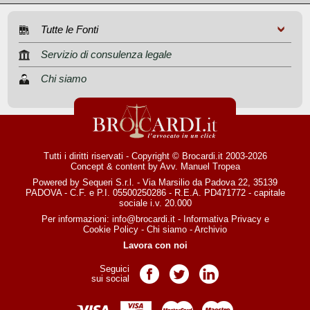
Tutte le Fonti
Servizio di consulenza legale
Chi siamo
Tutti i diritti riservati - Copyright © Brocardi.it 2003-2026
Concept & content by
Avv. Manuel Tropea
Powered by Sequeri S.r.l. - Via Marsilio da Padova 22, 35139
PADOVA - C.F. e P.I. 05500250286 - R.E.A. PD471772 - capitale
sociale i.v. 20.000
Per informazioni:
info@brocardi.it
-
Informativa Privacy
e
Cookie Policy
-
Chi siamo
-
Archivio
Lavora con noi
Seguici
Pagina Facebook
Pagina Twitter
Pagina LinkedIn
sui social