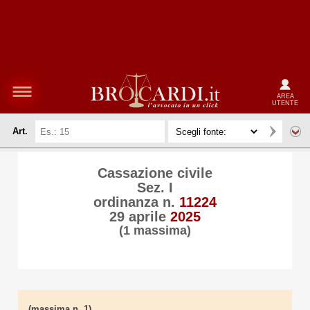
AREA
UTENTE
Art.
Cassazione civile
Sez. I
ordinanza n.
11224
29 aprile
2025
(1 massima)
(massima n. 1)