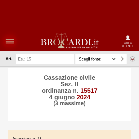
AREA
UTENTE
Art.
Cassazione civile
Sez. II
ordinanza n.
15517
4 giugno
2024
(3 massime)
(massima n. 1)