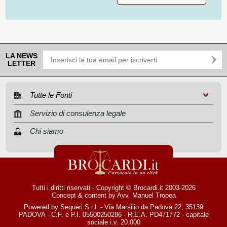
LA NEWS
LETTER
Tutte le Fonti
Servizio di consulenza legale
Chi siamo
Tutti i diritti riservati - Copyright © Brocardi.it 2003-2026
Concept & content by
Avv. Manuel Tropea
Powered by Sequeri S.r.l. - Via Marsilio da Padova 22, 35139
PADOVA - C.F. e P.I. 05500250286 - R.E.A. PD471772 - capitale
sociale i.v. 20.000