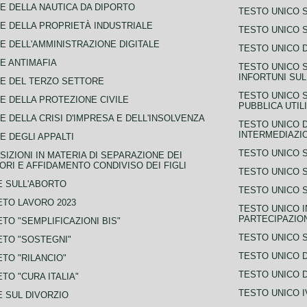
E DELLA NAUTICA DA DIPORTO
TESTO UNICO 
E DELLA PROPRIETÀ INDUSTRIALE
TESTO UNICO 
E DELL'AMMINISTRAZIONE DIGITALE
TESTO UNICO D
E ANTIMAFIA
TESTO UNICO 
INFORTUNI SU
E DEL TERZO SETTORE
TESTO UNICO 
E DELLA PROTEZIONE CIVILE
PUBBLICA UTIL
E DELLA CRISI D'IMPRESA E DELL'INSOLVENZA
TESTO UNICO D
INTERMEDIAZIO
E DEGLI APPALTI
TESTO UNICO 
SIZIONI IN MATERIA DI SEPARAZIONE DEI
ORI E AFFIDAMENTO CONDIVISO DEI FIGLI
TESTO UNICO 
 SULL'ABORTO
TESTO UNICO S
TO LAVORO 2023
TESTO UNICO I
PARTECIPAZIO
TO "SEMPLIFICAZIONI BIS"
TESTO UNICO 
TO "SOSTEGNI"
TESTO UNICO D
TO "RILANCIO"
TESTO UNICO D
TO "CURA ITALIA"
TESTO UNICO I
 SUL DIVORZIO