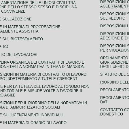
DISPOSIZIONI 
AMENTAZIONE DELLE UNIONI CIVILI TRA
ACCERTAMENTO
NE DELLO STESSO SESSO E DISCIPLINA
 CONVIVENZE
DISPOSIZIONI 
SUL REDDITO
 SULL'ADOZIONE
DISPOSIZIONI 
 IN MATERIA DI PROCREAZIONE
ALMENTE ASSISTITA
DISPOSIZIONI 
ADESIONE E DI
E SUL BIOTESTAMENTO
DISPOSIZIONI 
 104
PER VIOLAZION
TO DEI LAVORATORI
ORDINAMENTO D
PLINA ORGANICA DEI CONTRATTI DI LAVORO E
GIURISDIZIONE
IONE DELLA NORMATIVA IN TEMA DI MANSIONI
DEGLI UFFICI 
SIZIONI IN MATERIA DI CONTRATTO DI LAVORO
STATUTO DEL 
PO INDETERMINATO A TUTELE CRESCENTI
RIORDINO DELL
E PER LA TUTELA DEL LAVORO AUTONOMO NON
REGOLAMENTO 
NDITORIALE E MISURE VOLTE A FAVORIRE IL
O AGILE
REGOLAMENTO 
DATI
SIZIONI PER IL RIORDINO DELLA NORMATIVA IN
IA DI AMMORTIZZATORI SOCIALI
CONTRATTO CO
DOMESTICO
 SUI LICENZIAMENTI INDIVIDUALI
 IN MATERIA DI ORARIO DI LAVORO