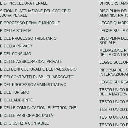
E DI PROCEDURA PENALE
DI RICORSI AM
SIZIONI DI ATTUAZIONE DEL CODICE DI
DISCIPLINA DE
EDURA PENALE
AMMINISTRATI
E PROCESSO PENALE MINORILE
LEGGE QUADRO
E DELLA STRADA
LEGGE SULLE 
E DEL PROCESSO TRIBUTARIO
DISCIPLINA DE
SOCIALE
E DELLA PRIVACY
MEDIAZIONE FI
CE DEL CONSUMO
DELLE CONTROV
E DELLE ASSICURAZIONI PRIVATE
LEGGE SULL'O
E DEI BENI CULTURALI E DEL PAESAGGIO
RIFORMA DEL S
INTERNAZIONA
E DEI CONTRATTI PUBBLICI [ABROGATO]
LEGGE SUI REA
E DEL PROCESSO AMMINISTRATIVO
TESTO UNICO I
E DEL TURISMO
DELLA MATERNI
E DELL'AMBIENTE
TESTO UNICO 
E DELLE COMUNICAZIONI ELETTRONICHE
TESTO UNICO D
E DELLE PARI OPPORTUNITÀ
TESTO UNICO 
E DI GIUSTIZIA CONTABILE
TESTO UNICO E