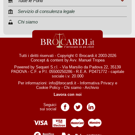
Tutte le Fonti
Servizio di consulenza legale
Chi siamo
Tutti i diritti riservati - Copyright © Brocardi.it 2003-2026
Concept & content by
Avv. Manuel Tropea
Powered by Sequeri S.r.l. - Via Marsilio da Padova 22, 35139
PADOVA - C.F. e P.I. 05500250286 - R.E.A. PD471772 - capitale
sociale i.v. 20.000
Per informazioni:
info@brocardi.it
-
Informativa Privacy
e
Cookie Policy
-
Chi siamo
-
Archivio
Lavora con noi
Seguici
Pagina Facebook
Pagina Twitter
Pagina LinkedIn
sui social