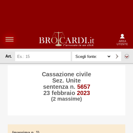
AREA
UTENTE
Art.
Cassazione civile
Sez. Unite
sentenza n.
5657
23 febbraio
2023
(2 massime)
(massima n. 1)