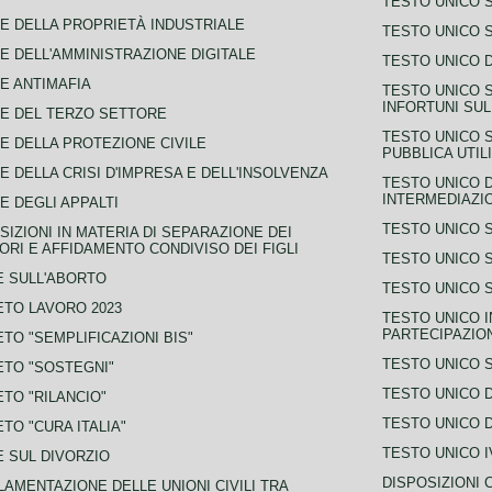
TESTO UNICO 
E DELLA PROPRIETÀ INDUSTRIALE
TESTO UNICO 
E DELL'AMMINISTRAZIONE DIGITALE
TESTO UNICO D
E ANTIMAFIA
TESTO UNICO 
INFORTUNI SU
E DEL TERZO SETTORE
TESTO UNICO 
E DELLA PROTEZIONE CIVILE
PUBBLICA UTIL
E DELLA CRISI D'IMPRESA E DELL'INSOLVENZA
TESTO UNICO D
INTERMEDIAZIO
E DEGLI APPALTI
TESTO UNICO 
SIZIONI IN MATERIA DI SEPARAZIONE DEI
ORI E AFFIDAMENTO CONDIVISO DEI FIGLI
TESTO UNICO 
 SULL'ABORTO
TESTO UNICO S
TO LAVORO 2023
TESTO UNICO I
PARTECIPAZIO
TO "SEMPLIFICAZIONI BIS"
TESTO UNICO 
TO "SOSTEGNI"
TESTO UNICO D
TO "RILANCIO"
TESTO UNICO D
TO "CURA ITALIA"
TESTO UNICO I
 SUL DIVORZIO
DISPOSIZIONI 
AMENTAZIONE DELLE UNIONI CIVILI TRA