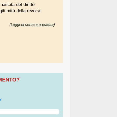
ascita del diritto
gittimità della revoca.
(
Leggi la sentenza estesa
)
OMENTO?