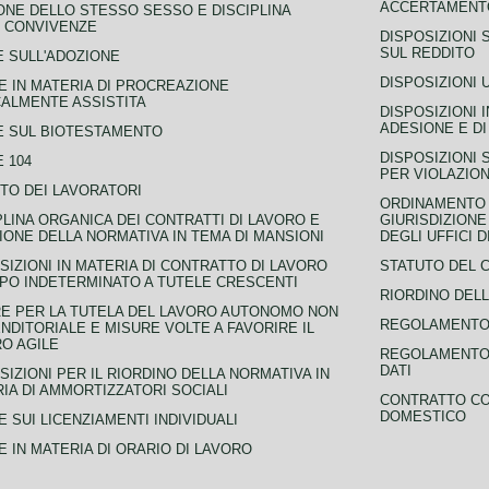
ACCERTAMENTO
NE DELLO STESSO SESSO E DISCIPLINA
 CONVIVENZE
DISPOSIZIONI 
SUL REDDITO
 SULL'ADOZIONE
DISPOSIZIONI 
 IN MATERIA DI PROCREAZIONE
ALMENTE ASSISTITA
DISPOSIZIONI 
ADESIONE E DI
E SUL BIOTESTAMENTO
DISPOSIZIONI 
 104
PER VIOLAZION
TO DEI LAVORATORI
ORDINAMENTO D
PLINA ORGANICA DEI CONTRATTI DI LAVORO E
GIURISDIZIONE
IONE DELLA NORMATIVA IN TEMA DI MANSIONI
DEGLI UFFICI 
SIZIONI IN MATERIA DI CONTRATTO DI LAVORO
STATUTO DEL 
PO INDETERMINATO A TUTELE CRESCENTI
RIORDINO DELL
E PER LA TUTELA DEL LAVORO AUTONOMO NON
REGOLAMENTO 
NDITORIALE E MISURE VOLTE A FAVORIRE IL
O AGILE
REGOLAMENTO 
DATI
SIZIONI PER IL RIORDINO DELLA NORMATIVA IN
IA DI AMMORTIZZATORI SOCIALI
CONTRATTO CO
DOMESTICO
 SUI LICENZIAMENTI INDIVIDUALI
 IN MATERIA DI ORARIO DI LAVORO