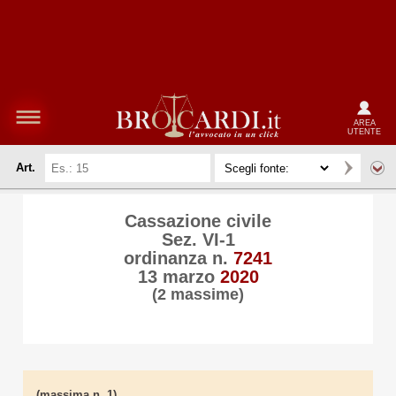
AREA
UTENTE
Art.
Cassazione civile
Sez. VI-1
ordinanza n.
7241
13 marzo
2020
(2 massime)
(massima n. 1)