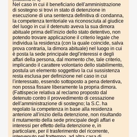
Nel caso in cui il beneficiario dell'amministrazione
di sostegno si trovi in stato di detenzione in
esecuzione di una sentenza definitiva di condanna,
la competenza territoriale va riconosciuta al giudice
del luogo in cui il detenuto aveva la sua dimora
abituale prima dell'inizio dello stato detentivo, non
potendo trovare applicazione il criterio legale che
individua la residenza (con la quale coincide, salva
prova contraria, la dimora abituale) nel luogo in cui
è posta la sede principale degl'interessi e degli
affari della persona, dal momento che, tale criterio,
implicando il carattere volontario dello stabilimento,
postula un elemento soggettivo la cui sussistenza
resta esclusa per definizione nel caso in cui
l'interessato, essendo sottoposto a pena detentiva,
non possa fissare liberamente la propria dimora.
(Fattispecie relativa al reclamo proposto dal
detenuto contro il provvedimento di cessazione
dell'amministrazione di sostegno; la S.C. ha
regolato la competenza in base alla residenza
anteriore all'inizio della detenzione, non risultando
il mutamento della sede principale degli affari e
interessi per effetto della detenzione e, in
particolare, per il trasferimento del ricorrente,
intervenuto nel frattempo, ad altra casa di