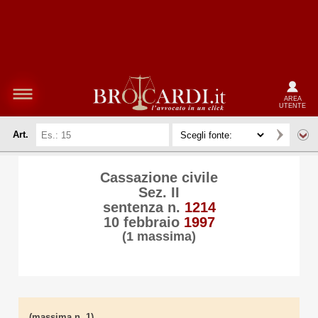
AREA
UTENTE
Art.
Cassazione civile
Sez. II
sentenza n.
1214
10 febbraio
1997
(1 massima)
(massima n. 1)