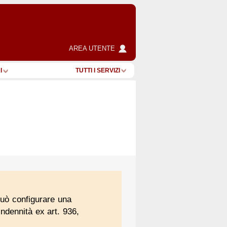
AREA UTENTE
I
TUTTI I SERVIZI
 può configurare una
'indennità ex art. 936,