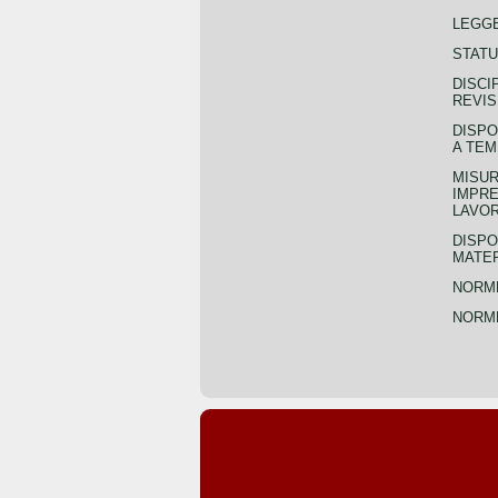
LEGGE
STATU
DISCI
REVIS
DISPO
A TEM
MISUR
IMPRE
LAVOR
DISPO
MATER
NORME
NORME