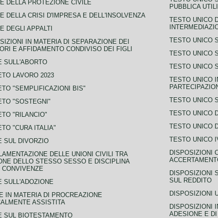
E DELLA PROTEZIONE CIVILE
PUBBLICA UTIL
E DELLA CRISI D'IMPRESA E DELL'INSOLVENZA
TESTO UNICO D
INTERMEDIAZIO
E DEGLI APPALTI
TESTO UNICO 
SIZIONI IN MATERIA DI SEPARAZIONE DEI
ORI E AFFIDAMENTO CONDIVISO DEI FIGLI
TESTO UNICO 
 SULL'ABORTO
TESTO UNICO S
TO LAVORO 2023
TESTO UNICO I
PARTECIPAZIO
TO "SEMPLIFICAZIONI BIS"
TESTO UNICO 
TO "SOSTEGNI"
TESTO UNICO D
TO "RILANCIO"
TESTO UNICO D
TO "CURA ITALIA"
TESTO UNICO I
 SUL DIVORZIO
DISPOSIZIONI 
AMENTAZIONE DELLE UNIONI CIVILI TRA
ACCERTAMENTO
NE DELLO STESSO SESSO E DISCIPLINA
 CONVIVENZE
DISPOSIZIONI 
SUL REDDITO
 SULL'ADOZIONE
DISPOSIZIONI 
 IN MATERIA DI PROCREAZIONE
ALMENTE ASSISTITA
DISPOSIZIONI 
ADESIONE E DI
E SUL BIOTESTAMENTO