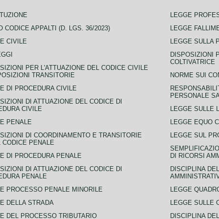
TUZIONE
LEGGE PROFE
 CODICE APPALTI (D. LGS. 36/2023)
LEGGE FALLIM
E CIVILE
LEGGE SULLA 
EGGI
DISPOSIZIONI 
COLTIVATRICE
SIZIONI PER L'ATTUAZIONE DEL CODICE CIVILE
POSIZIONI TRANSITORIE
NORME SUI CO
E DI PROCEDURA CIVILE
RESPONSABILI
PERSONALE SA
SIZIONI DI ATTUAZIONE DEL CODICE DI
DURA CIVILE
LEGGE SULLE L
E PENALE
LEGGE EQUO 
SIZIONI DI COORDINAMENTO E TRANSITORIE
LEGGE SUL PR
L CODICE PENALE
SEMPLIFICAZIO
E DI PROCEDURA PENALE
DI RICORSI AM
SIZIONI DI ATTUAZIONE DEL CODICE DI
DISCIPLINA DE
EDURA PENALE
AMMINISTRATI
E PROCESSO PENALE MINORILE
LEGGE QUADRO
E DELLA STRADA
LEGGE SULLE 
E DEL PROCESSO TRIBUTARIO
DISCIPLINA DE