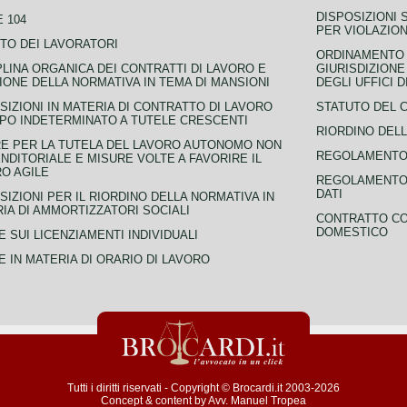
DISPOSIZIONI 
 104
PER VIOLAZION
TO DEI LAVORATORI
ORDINAMENTO D
PLINA ORGANICA DEI CONTRATTI DI LAVORO E
GIURISDIZIONE
IONE DELLA NORMATIVA IN TEMA DI MANSIONI
DEGLI UFFICI 
SIZIONI IN MATERIA DI CONTRATTO DI LAVORO
STATUTO DEL 
PO INDETERMINATO A TUTELE CRESCENTI
RIORDINO DELL
E PER LA TUTELA DEL LAVORO AUTONOMO NON
REGOLAMENTO 
NDITORIALE E MISURE VOLTE A FAVORIRE IL
O AGILE
REGOLAMENTO 
DATI
SIZIONI PER IL RIORDINO DELLA NORMATIVA IN
IA DI AMMORTIZZATORI SOCIALI
CONTRATTO CO
DOMESTICO
 SUI LICENZIAMENTI INDIVIDUALI
 IN MATERIA DI ORARIO DI LAVORO
Tutti i diritti riservati - Copyright © Brocardi.it 2003-2026
Concept & content by
Avv. Manuel Tropea