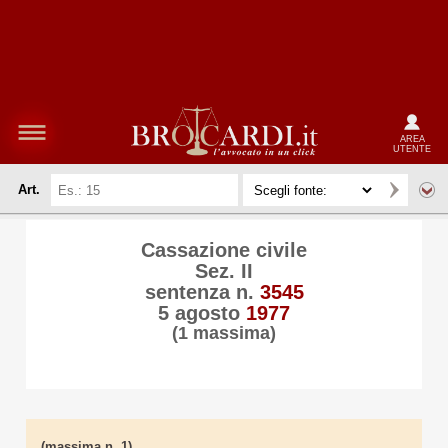
AREA
UTENTE
Art.
Cassazione civile
Sez. II
sentenza n.
3545
5 agosto
1977
(1 massima)
(massima n. 1)