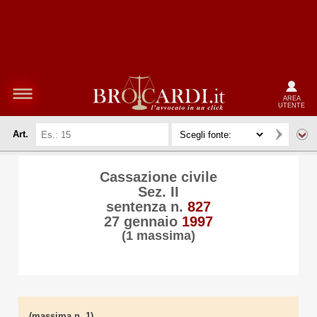
AREA
UTENTE
Art.
Cassazione civile
Sez. II
sentenza n.
827
27 gennaio
1997
(1 massima)
(massima n. 1)