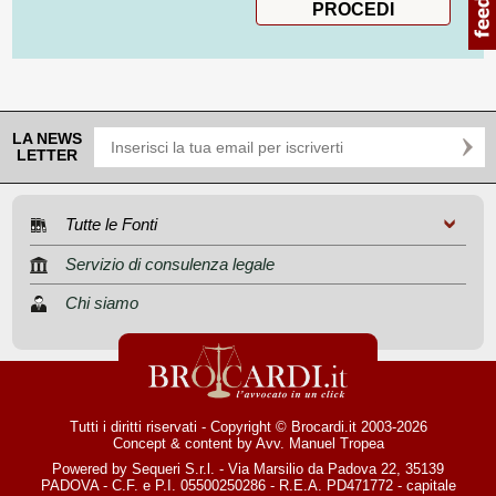
LA NEWS
LETTER
Tutte le Fonti
Servizio di consulenza legale
Chi siamo
Tutti i diritti riservati - Copyright © Brocardi.it 2003-2026
Concept & content by
Avv. Manuel Tropea
Powered by Sequeri S.r.l. - Via Marsilio da Padova 22, 35139
PADOVA - C.F. e P.I. 05500250286 - R.E.A. PD471772 - capitale