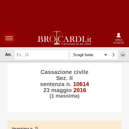
AREA
UTENTE
Art.
Cassazione civile
Sez. II
sentenza n.
10614
23 maggio
2016
(1 massima)
(massima n. 1)