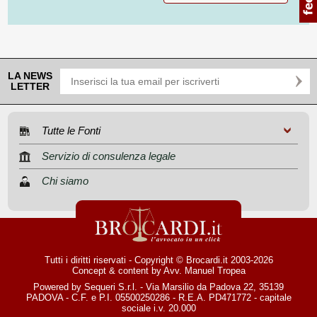
LA NEWS
LETTER
Tutte le Fonti
Servizio di consulenza legale
Chi siamo
Tutti i diritti riservati - Copyright © Brocardi.it 2003-2026
Concept & content by
Avv. Manuel Tropea
Powered by Sequeri S.r.l. - Via Marsilio da Padova 22, 35139
PADOVA - C.F. e P.I. 05500250286 - R.E.A. PD471772 - capitale
sociale i.v. 20.000