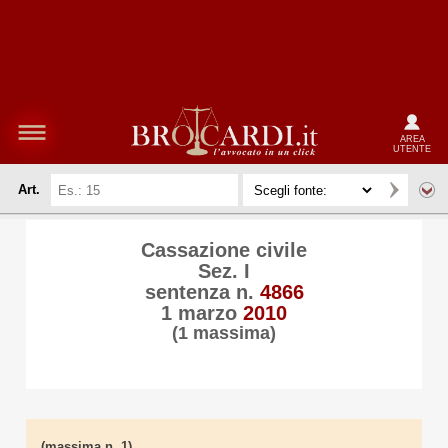
AREA
UTENTE
Art.
Cassazione civile
Sez. I
sentenza n.
4866
1 marzo
2010
(1 massima)
(massima n. 1)