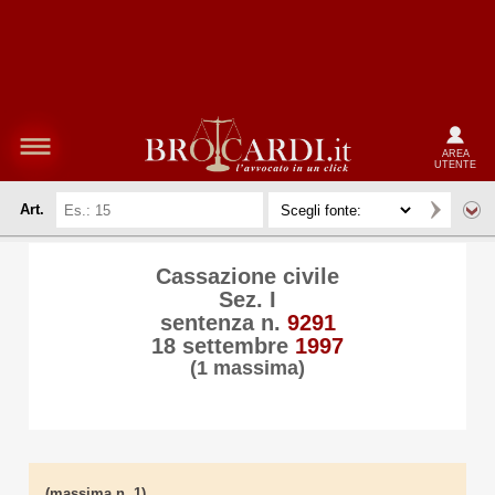
AREA
UTENTE
Art.
Cassazione civile
Sez. I
sentenza n.
9291
18 settembre
1997
(1 massima)
(massima n. 1)