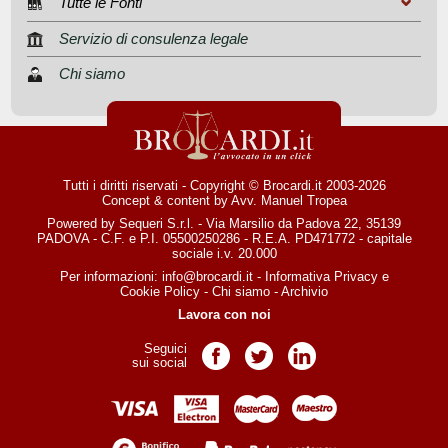
Tutte le Fonti
Servizio di consulenza legale
Chi siamo
Tutti i diritti riservati - Copyright © Brocardi.it 2003-2026
Concept & content by
Avv. Manuel Tropea
Powered by Sequeri S.r.l. - Via Marsilio da Padova 22, 35139
PADOVA - C.F. e P.I. 05500250286 - R.E.A. PD471772 - capitale
sociale i.v. 20.000
Per informazioni:
info@brocardi.it
-
Informativa Privacy
e
Cookie Policy
-
Chi siamo
-
Archivio
Lavora con noi
Seguici
Pagina Facebook
Pagina Twitter
Pagina LinkedIn
sui social