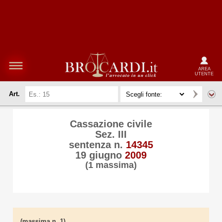
AREA
UTENTE
Art.
Cassazione civile
Sez. III
sentenza n.
14345
19 giugno
2009
(1 massima)
(massima n. 1)