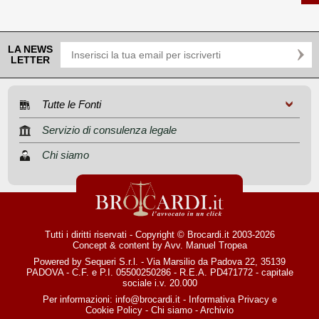
LA NEWS
LETTER
Tutte le Fonti
Servizio di consulenza legale
Chi siamo
Tutti i diritti riservati - Copyright © Brocardi.it 2003-2026
Concept & content by
Avv. Manuel Tropea
Powered by Sequeri S.r.l. - Via Marsilio da Padova 22, 35139
PADOVA - C.F. e P.I. 05500250286 - R.E.A. PD471772 - capitale
sociale i.v. 20.000
Per informazioni:
info@brocardi.it
-
Informativa Privacy
e
Cookie Policy
-
Chi siamo
-
Archivio