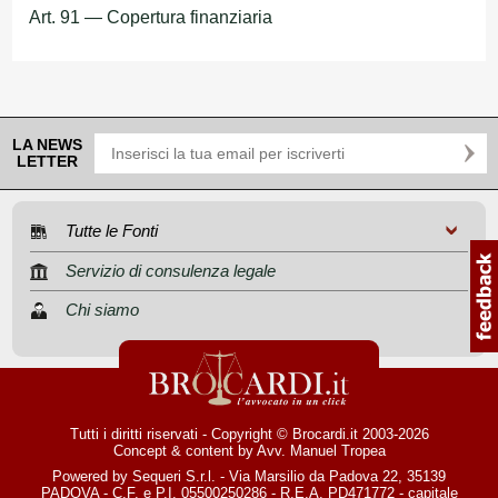
Art. 91 — Copertura finanziaria
LA NEWS
LETTER
Tutte le Fonti
Servizio di consulenza legale
Chi siamo
Tutti i diritti riservati - Copyright © Brocardi.it 2003-2026
Concept & content by
Avv. Manuel Tropea
Powered by Sequeri S.r.l. - Via Marsilio da Padova 22, 35139
PADOVA - C.F. e P.I. 05500250286 - R.E.A. PD471772 - capitale