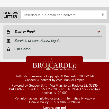
LA NEWS
LETTER
Tutte le Fonti
Servizio di consulenza legale
Chi siamo
Tutti i diritti riservati - Copyright © Brocardi.it 2003-2026
Concept & content by
Avv. Manuel Tropea
Powered by Sequeri S.r.l. - Via Marsilio da Padova 22, 35139
PADOVA - C.F. e P.I. 05500250286 - R.E.A. PD471772 - capitale
sociale i.v. 20.000
Per informazioni:
info@brocardi.it
-
Informativa Privacy
e
Cookie Policy
-
Chi siamo
-
Archivio
Lavora con noi