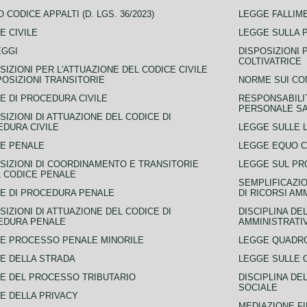
 CODICE APPALTI (D. LGS. 36/2023)
LEGGE FALLIM
E CIVILE
LEGGE SULLA 
EGGI
DISPOSIZIONI 
COLTIVATRICE
SIZIONI PER L'ATTUAZIONE DEL CODICE CIVILE
POSIZIONI TRANSITORIE
NORME SUI CO
E DI PROCEDURA CIVILE
RESPONSABILI
PERSONALE SA
SIZIONI DI ATTUAZIONE DEL CODICE DI
DURA CIVILE
LEGGE SULLE L
E PENALE
LEGGE EQUO 
SIZIONI DI COORDINAMENTO E TRANSITORIE
LEGGE SUL PR
L CODICE PENALE
SEMPLIFICAZIO
E DI PROCEDURA PENALE
DI RICORSI AM
SIZIONI DI ATTUAZIONE DEL CODICE DI
DISCIPLINA DE
EDURA PENALE
AMMINISTRATI
E PROCESSO PENALE MINORILE
LEGGE QUADRO
E DELLA STRADA
LEGGE SULLE 
E DEL PROCESSO TRIBUTARIO
DISCIPLINA DE
SOCIALE
E DELLA PRIVACY
MEDIAZIONE FI