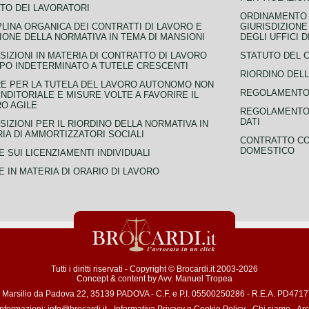
TO DEI LAVORATORI
ORDINAMENTO D
PLINA ORGANICA DEI CONTRATTI DI LAVORO E
GIURISDIZIONE
IONE DELLA NORMATIVA IN TEMA DI MANSIONI
DEGLI UFFICI 
SIZIONI IN MATERIA DI CONTRATTO DI LAVORO
STATUTO DEL 
PO INDETERMINATO A TUTELE CRESCENTI
RIORDINO DELL
E PER LA TUTELA DEL LAVORO AUTONOMO NON
REGOLAMENTO 
NDITORIALE E MISURE VOLTE A FAVORIRE IL
O AGILE
REGOLAMENTO 
DATI
SIZIONI PER IL RIORDINO DELLA NORMATIVA IN
IA DI AMMORTIZZATORI SOCIALI
CONTRATTO CO
DOMESTICO
 SUI LICENZIAMENTI INDIVIDUALI
 IN MATERIA DI ORARIO DI LAVORO
Tutti i diritti riservati - Copyright © Brocardi.it 2003-2026
Concept & content by
Avv. Manuel Tropea
a Marsilio da Padova 22, 35139 PADOVA - C.F. e P.I. 05500250286 - R.E.A. PD471772
informazioni:
info@brocardi.it
-
Informativa Privacy
e
Cookie Policy
-
Chi siamo
-
Arc