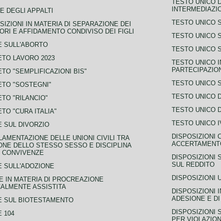
TESTO UNICO D
INTERMEDIAZIO
E DEGLI APPALTI
TESTO UNICO 
SIZIONI IN MATERIA DI SEPARAZIONE DEI
ORI E AFFIDAMENTO CONDIVISO DEI FIGLI
TESTO UNICO 
 SULL'ABORTO
TESTO UNICO S
TO LAVORO 2023
TESTO UNICO I
PARTECIPAZIO
TO "SEMPLIFICAZIONI BIS"
TESTO UNICO 
TO "SOSTEGNI"
TESTO UNICO D
TO "RILANCIO"
TESTO UNICO D
TO "CURA ITALIA"
TESTO UNICO I
 SUL DIVORZIO
DISPOSIZIONI 
AMENTAZIONE DELLE UNIONI CIVILI TRA
ACCERTAMENTO
NE DELLO STESSO SESSO E DISCIPLINA
 CONVIVENZE
DISPOSIZIONI 
SUL REDDITO
 SULL'ADOZIONE
DISPOSIZIONI 
 IN MATERIA DI PROCREAZIONE
ALMENTE ASSISTITA
DISPOSIZIONI 
ADESIONE E DI
E SUL BIOTESTAMENTO
DISPOSIZIONI 
 104
PER VIOLAZION