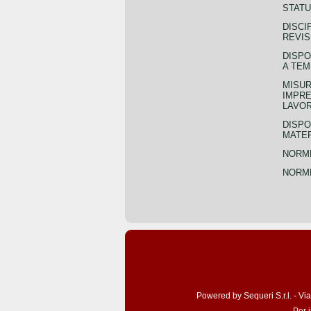
STATU
DISCI
REVIS
DISPO
A TEM
MISUR
IMPRE
LAVOR
DISPO
MATER
NORME
NORME
Powered by Sequeri S.r.l. - Vi
Per 