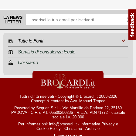
LA NEWS
LETTER
Tutte le Fonti
Servizio di consulenza legale
Chi siamo
Tutti i diritti riservati - Copyright © Brocardi.it 2003-2026
Concept & content by
Avv. Manuel Tropea
Powered by Sequeri S.r.l. - Via Marsilio da Padova 22, 35139
PADOVA - C.F. e P.I. 05500250286 - R.E.A. PD471772 - capitale
sociale i.v. 20.000
Per informazioni:
info@brocardi.it
-
Informativa Privacy
e
Cookie Policy
-
Chi siamo
-
Archivio
Lavora con noi