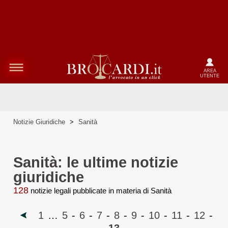
AREA
UTENTE
Notizie Giuridiche
>
Sanità
Sanità: le ultime notizie
giuridiche
128
notizie legali pubblicate in materia di Sanità
1
…
5
-
6
-
7
-
8
-
9
-
10
-
11
-
12
-