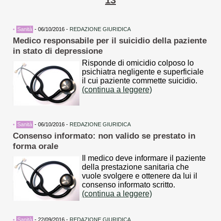
13
•
Sanità
- 06/10/2016 -
REDAZIONE GIURIDICA
Medico responsabile per il suicidio della paziente
in stato di depressione
Risponde di omicidio colposo lo
psichiatra negligente e superficiale
il cui paziente commette suicidio.
(continua a leggere)
•
Sanità
- 06/10/2016 -
REDAZIONE GIURIDICA
Consenso informato: non valido se prestato in
forma orale
Il medico deve informare il paziente
della prestazione sanitaria che
vuole svolgere e ottenere da lui il
consenso informato scritto.
(continua a leggere)
•
Sanità
- 22/09/2016 -
REDAZIONE GIURIDICA