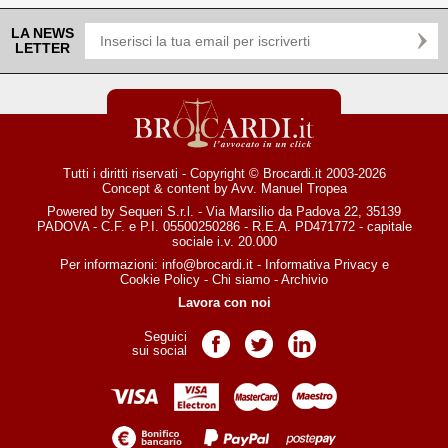
LA NEWS
LETTER
Tutti i diritti riservati - Copyright © Brocardi.it 2003-2026
Concept & content by
Avv. Manuel Tropea
Powered by Sequeri S.r.l. - Via Marsilio da Padova 22, 35139
PADOVA - C.F. e P.I. 05500250286 - R.E.A. PD471772 - capitale
sociale i.v. 20.000
Per informazioni:
info@brocardi.it
-
Informativa Privacy
e
Cookie Policy
-
Chi siamo
-
Archivio
Lavora con noi
Seguici
Pagina Facebook
Pagina Twitter
Pagina LinkedIn
sui social