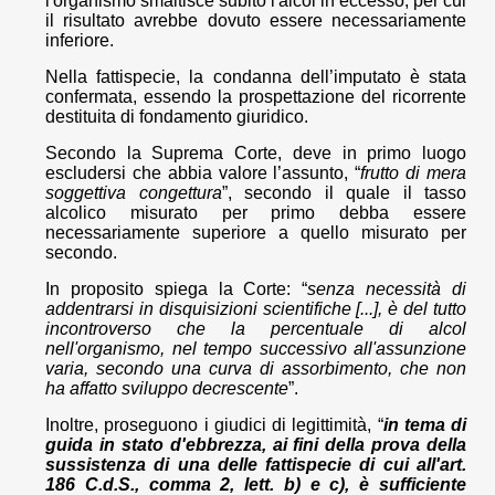
l'organismo smaltisce subito l'alcol in eccesso, per cui
il risultato avrebbe dovuto essere necessariamente
inferiore.
Nella fattispecie, la condanna dell’imputato è stata
confermata, essendo la prospettazione del ricorrente
destituita di fondamento giuridico.
Secondo la Suprema Corte, deve in primo luogo
escludersi che abbia valore l’assunto, “
frutto di mera
soggettiva congettura
”, secondo il quale il tasso
alcolico misurato per primo debba essere
necessariamente superiore a quello misurato per
secondo.
In proposito spiega la Corte: “
senza necessità di
addentrarsi in disquisizioni scientifiche [...], è del tutto
incontroverso che la percentuale di alcol
nell'organismo, nel tempo successivo all'assunzione
varia, secondo una curva di assorbimento, che non
ha affatto sviluppo decrescente
”.
Inoltre, proseguono i giudici di legittimità, “
in tema di
guida in stato d'ebbrezza, ai fini della prova della
sussistenza di una delle fattispecie di cui all'art.
186 C.d.S., comma 2, lett. b) e c), è sufficiente