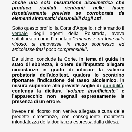
anche una sola misurazione alcolimetrica che
produca risultati rientranti nelle fasce
rispettivamente previste se corroborata da
elementi sintomatici desumibili dagli atti
”.
Sotto questo profilo, la Corte d’Appello, richiamando il
verbale
degli agenti della Polstrada, aveva
sottolineato come l’imputato “
emanasse un forte alito
vinoso, si muovesse in modo sconnesso ed
articolasse frasi poco comprensibili
”.
Da ultimo, conclude la Corte,
in tema di guida in
stato di ebbrezza, è onere dell'imputato allegare
circostanze in grado di inficiare la valenza
probatoria dell'alcoltest, qualora lo scontrino
riportante l'indicazione del tasso alcolemico, in
misura superiore alle previste soglie di
punibilità
,
contenga la dicitura "
volume insufficiente
" e
l'apparecchio non segnali espressamente la
presenza di un errore
.
Invece nel ricorso non veniva allegata alcuna delle
predette circostanze, con conseguente manifesta
infondatezza della doglianza espressa dalla difesa.