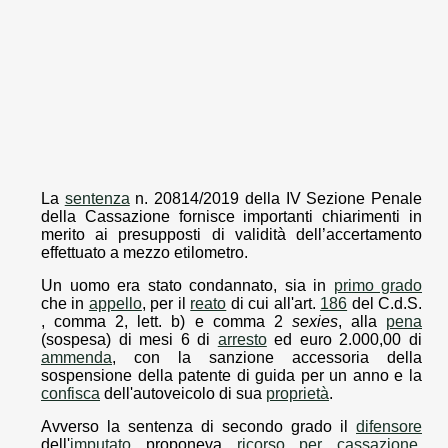
La
sentenza
n. 20814/2019 della IV Sezione Penale
della Cassazione fornisce importanti chiarimenti in
merito ai presupposti di validità dell’accertamento
effettuato a mezzo etilometro.
Un uomo era stato condannato, sia in
primo grado
che in
appello
, per il
reato
di cui all'art.
186
del C.d.S.
, comma 2, lett. b) e comma 2
sexies
, alla
pena
(sospesa) di mesi 6 di
arresto
ed euro 2.000,00 di
ammenda
, con la sanzione accessoria della
sospensione della patente di guida per un anno e la
confisca
dell'autoveicolo di sua
proprietà
.
Avverso la sentenza di secondo grado il
difensore
dell'
imputato
proponeva
ricorso per cassazione
,