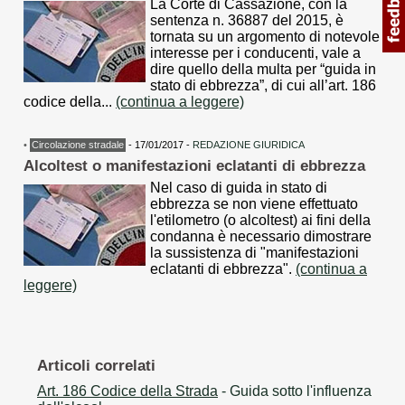
La Corte di Cassazione, con la
sentenza n. 36887 del 2015, è
tornata su un argomento di notevole
interesse per i conducenti, vale a
dire quello della multa per “guida in
stato di ebbrezza”, di cui all’art. 186
codice della...
(continua a leggere)
•
Circolazione stradale
- 17/01/2017 -
REDAZIONE GIURIDICA
Alcoltest o manifestazioni eclatanti di ebbrezza
Nel caso di guida in stato di
ebbrezza se non viene effettuato
l'etilometro (o alcoltest) ai fini della
condanna è necessario dimostrare
la sussistenza di "manifestazioni
eclatanti di ebbrezza".
(continua a
leggere)
Articoli correlati
Art. 186 Codice della Strada
- Guida sotto l'influenza