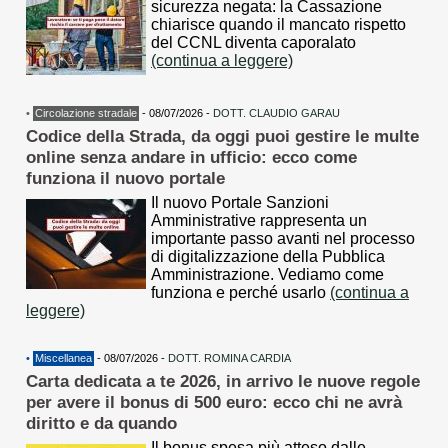
sicurezza negata: la Cassazione
chiarisce quando il mancato rispetto
del CCNL diventa caporalato
(continua a leggere)
•
Circolazione stradale
- 08/07/2026 -
DOTT. CLAUDIO GARAU
Codice della Strada, da oggi puoi gestire le multe
online senza andare in ufficio: ecco come
funziona il nuovo portale
Il nuovo Portale Sanzioni
Amministrative rappresenta un
importante passo avanti nel processo
di digitalizzazione della Pubblica
Amministrazione. Vediamo come
funziona e perché usarlo
(continua a
leggere)
•
Miscellanea
- 08/07/2026 -
DOTT. ROMINA CARDIA
Carta dedicata a te 2026, in arrivo le nuove regole
per avere il bonus di 500 euro: ecco chi ne avrà
diritto e da quando
Il bonus spesa più atteso dalle