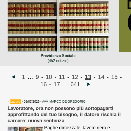
Previdenza Sociale
(452 notizie)
1
…
9
-
10
-
11
-
12
-
13
-
14
-
15
-
16
-
17
…
641
•
Lavoro
- 09/07/2026 -
AVV. MARCO DE GREGORIO
Lavoratore, ora non possono più sottopagarti
approfittando del tuo bisogno, il datore rischia il
carcere: nuova sentenza
Paghe dimezzate, lavoro nero e