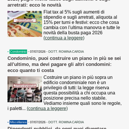
arretrati: ecco le novità
Flat tax al 5% sugli aumenti di
stipendio e sugli arretrati, aliquota al
15% per turni e festivi: ecco che cosa
cambia con l'ultima manovra e tutte le
novità della busta paga 2026
(continua a leggere)
•
Condominio
- 07/07/2026 -
DOTT. ROMINA CARDIA
Condominio, puoi costruire un piano in più se sei
all'ultimo, ma devi pagare gli altri condomini:
ecco quanto ti costa
Costruire un piano in più sopra un
edificio condominiale non è un
privilegio di tutti: la legge riserva
questa possibilità a chi occupa una
posizione precisa nello stabile.
Vediamo insieme quali sono le regole,
i paletti...
(continua a leggere)
•
Miscellanea
- 07/07/2026 -
DOTT. ROMINA CARDIA
Dipendenti pubblici, da oggi puoi diventare