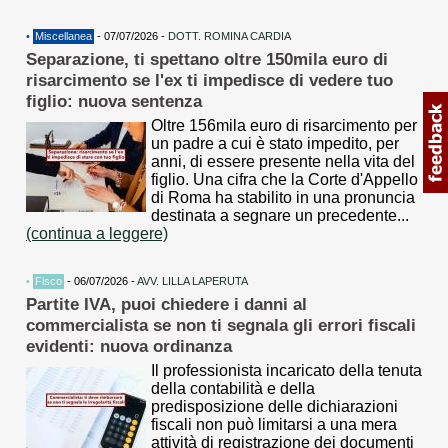
•
Miscellanea
- 07/07/2026 -
DOTT. ROMINA CARDIA
Separazione, ti spettano oltre 150mila euro di
risarcimento se l'ex ti impedisce di vedere tuo
figlio: nuova sentenza
Oltre 156mila euro di risarcimento per
un padre a cui è stato impedito, per
anni, di essere presente nella vita del
figlio. Una cifra che la Corte d'Appello
di Roma ha stabilito in una pronuncia
destinata a segnare un precedente...
(continua a leggere)
•
Fisco
- 06/07/2026 -
AVV. LILLA LAPERUTA
Partite IVA, puoi chiedere i danni al
commercialista se non ti segnala gli errori fiscali
evidenti: nuova ordinanza
Il professionista incaricato della tenuta
della contabilità e della
predisposizione delle dichiarazioni
fiscali non può limitarsi a una mera
attività di registrazione dei documenti