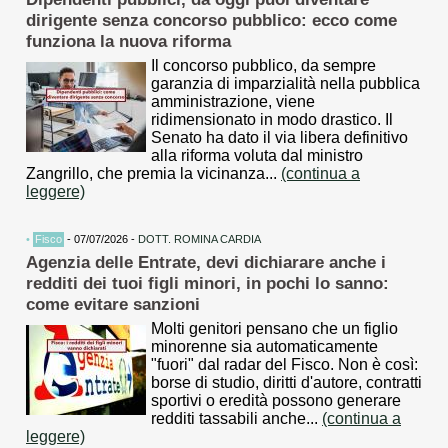
dirigente senza concorso pubblico: ecco come
funziona la nuova riforma
Il concorso pubblico, da sempre
garanzia di imparzialità nella pubblica
amministrazione, viene
ridimensionato in modo drastico. Il
Senato ha dato il via libera definitivo
alla riforma voluta dal ministro
Zangrillo, che premia la vicinanza...
(continua a
leggere)
•
Fisco
- 07/07/2026 -
DOTT. ROMINA CARDIA
Agenzia delle Entrate, devi dichiarare anche i
redditi dei tuoi figli minori, in pochi lo sanno:
come evitare sanzioni
Molti genitori pensano che un figlio
minorenne sia automaticamente
"fuori" dal radar del Fisco. Non è così:
borse di studio, diritti d'autore, contratti
sportivi o eredità possono generare
redditi tassabili anche...
(continua a
leggere)