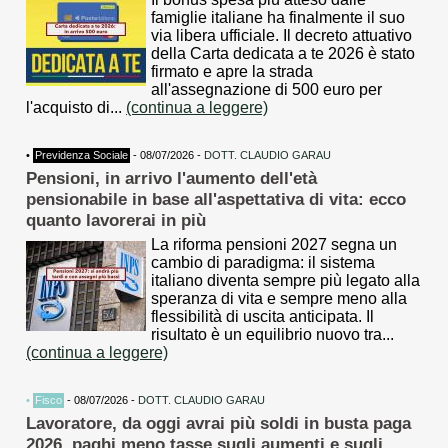
famiglie italiane ha finalmente il suo
via libera ufficiale. Il decreto attuativo
della Carta dedicata a te 2026 è stato
firmato e apre la strada
all'assegnazione di 500 euro per
l'acquisto di...
(continua a leggere)
•
Previdenza Sociale
- 08/07/2026 -
DOTT. CLAUDIO GARAU
Pensioni, in arrivo l'aumento dell'età
pensionabile in base all'aspettativa di vita: ecco
quanto lavorerai in più
La riforma pensioni 2027 segna un
cambio di paradigma: il sistema
italiano diventa sempre più legato alla
speranza di vita e sempre meno alla
flessibilità di uscita anticipata. Il
risultato è un equilibrio nuovo tra...
(continua a leggere)
•
Fisco
- 08/07/2026 -
DOTT. CLAUDIO GARAU
Lavoratore, da oggi avrai più soldi in busta paga
2026, paghi meno tasse sugli aumenti e sugli