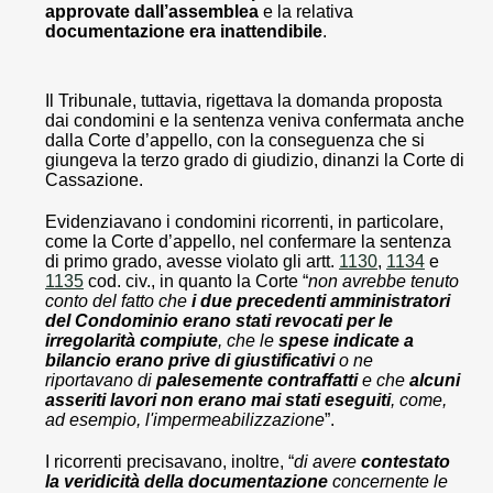
approvate dall’assemblea
e la relativa
documentazione era inattendibile
.
Il Tribunale, tuttavia, rigettava la domanda proposta
dai condomini e la sentenza veniva confermata anche
dalla Corte d’appello, con la conseguenza che si
giungeva la terzo grado di giudizio, dinanzi la Corte di
Cassazione.
Evidenziavano i condomini ricorrenti, in particolare,
come la Corte d’appello, nel confermare la sentenza
di primo grado, avesse violato gli artt.
1130
,
1134
e
1135
cod. civ., in quanto la Corte “
non avrebbe tenuto
conto del fatto che
i due precedenti amministratori
del Condominio erano stati revocati per le
irregolarità compiute
, che le
spese indicate a
bilancio erano prive di giustificativi
o ne
riportavano di
palesemente contraffatti
e che
alcuni
asseriti lavori non erano mai stati eseguiti
, come,
ad esempio, l'impermeabilizzazione
”.
I ricorrenti precisavano, inoltre, “
di avere
contestato
la veridicità della documentazione
concernente le