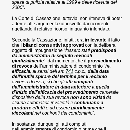
spese di pulizia relative al 1999 e delle ricevute del
2000
”.
La Corte di Cassazione, tuttavia, non riteneva di poter
aderire alle argomentazioni svolte dai ricorrenti,
rigettando il relativo ricorso, in quanto infondato.
Secondo la Cassazione, infatti, era
irrilevante
il fatto
che i
bilanci consuntivi approvati
con la delibera
oggetto di impugnazione “
fossero stati
predisposti
da amministratori di seguito revocati
giudizialmente
”, dal momento che il
provvedimento
di revoca
dell’amministratore di condominio “
ha
efficacia
, ai sensi dell'art.
741
c.p.c.,
dalla data
dell'inutile spirare del termine per il reclamo
avverso di esso, sì che gli
atti compiuti
dall'amministratore in data anteriore a quella
d'inizio dell'efficacia del provvedimento
camerale
dispositivo della sua revoca
non sono viziati
da
alcuna automatica invalidità e
continuano a
produrre effetti
e ad essere
giuridicamente
vincolanti
nei confronti del condominio
”.
In sostanza, dunque, gli atti compiuti
dall’amministratore di condominio prima che il