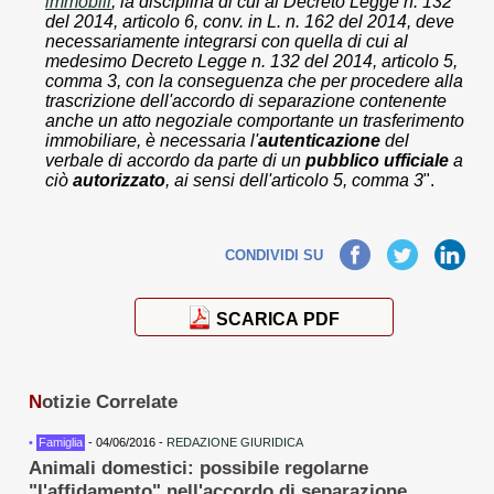
immobili
, la disciplina di cui al Decreto Legge n. 132
del 2014, articolo 6, conv. in L. n. 162 del 2014, deve
necessariamente integrarsi con quella di cui al
medesimo Decreto Legge n. 132 del 2014, articolo 5,
comma 3, con la conseguenza che per procedere alla
trascrizione dell'accordo di separazione contenente
anche un atto negoziale comportante un trasferimento
immobiliare, è necessaria l'
autenticazione
del
verbale di accordo da parte di un
pubblico ufficiale
a
ciò
autorizzato
, ai sensi dell'articolo 5, comma 3
".
Facebook
Twitter
LinkedIn
CONDIVIDI SU
SCARICA PDF
N
otizie Correlate
•
Famiglia
- 04/06/2016 -
REDAZIONE GIURIDICA
Animali domestici: possibile regolarne
"l'affidamento" nell'accordo di separazione