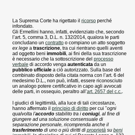
La Suprema Corte ha rigettato il
ricorso
perché
infondato.
Gli Ermellini hanno, infatti, evidenziato che, secondo
l’art. 5, comma 3, D.L. n. 132/2014, qualora le parti
concludano un
contratto
o compiano un atto soggetto
ex lege
a
trascrizione
, tra cui rientrano quelli aventi
ad oggetto beni
immobili
, ai fini della sua trascrizione
è necessario che la sottoscrizione del
processo
verbale
di accordo venga
autenticata
da un
pubblico ufficiale
a ciò autorizzato. Sulla base del
combinato disposto della citata norma con l’art. 6 del
medesimo D.L., non può, infatti, essere riconosciuto
un analogo potere certificativo in capo agli avvocati
delle parti, in ossequio, peraltro all’
art. 2657 del c.c.
.
I giudici di legittimità, alla luce di tali circostanze,
hanno affermato il
principio di diritto
per cui "
ogni
qualvolta l'
accordo
stabilito tra i
coniugi
, al fine di
giungere ad una soluzione consensuale di
separazione personale, ricomprenda anche il
trasferimento
di uno o più diritti di
proprietà
su
beni