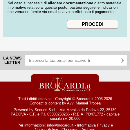
Nel caso si necessiti di
allegare documentazione
o altro materiale
informativo relativo al quesito posto, basterà seguire le indicazioni
che verranno fornite via email una volta effettuato il pagamento.
LA NEWS
LETTER
Tutti i diritti riservati - Copyright © Brocardi.it 2003-2026
Concept & content by
Avv. Manuel Tropea
Powered by Sequeri S.r.l. - Via Marsilio da Padova 22, 35139
PADOVA - C.F. e P.I. 05500250286 - R.E.A. PD471772 - capitale
sociale i.v. 20.000
Per informazioni:
info@brocardi.it
-
Informativa Privacy
e
Cookie Policy
-
Chi siamo
-
Archivio