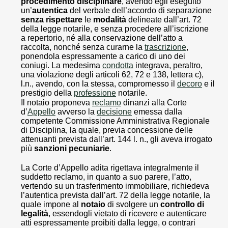
procedimento disciplinare
, avendo egli eseguito
un’
autentica
del verbale dell’accordo di separazione
senza rispettare
le
modalità
delineate dall’art. 72
della legge notarile, e senza procedere all’iscrizione
a repertorio, né alla conservazione dell’atto a
raccolta, nonché senza curarne la
trascrizione
,
ponendola espressamente a carico di uno dei
coniugi. La medesima
condotta
integrava, peraltro,
una violazione degli articoli 62, 72 e 138, lettera c),
l.n., avendo, con la stessa, compromesso il
decoro
e il
prestigio della
professione
notarile.
Il notaio proponeva
reclamo
dinanzi alla Corte
d’
Appello
avverso la
decisione
emessa dalla
competente Commissione Amministrativa Regionale
di Disciplina, la quale, previa concessione delle
attenuanti prevista dall’art. 144 l. n., gli aveva irrogato
più
sanzioni pecuniarie
.
La Corte d’Appello adita rigettava integralmente il
suddetto reclamo, in quanto a suo parere, l’atto,
vertendo su un trasferimento immobiliare, richiedeva
l’autentica prevista dall’art. 72 della legge notarile, la
quale impone al
notaio
di svolgere un
controllo di
legalità
, essendogli vietato di ricevere e autenticare
atti espressamente proibiti dalla legge, o contrari