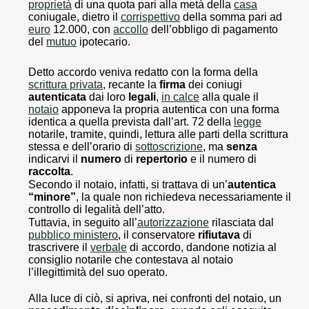
proprietà
di una quota pari alla metà della
casa
coniugale, dietro il
corrispettivo
della somma pari ad
euro
12.000, con
accollo
dell’obbligo di pagamento
del
mutuo
ipotecario.
Detto accordo veniva redatto con la forma della
scrittura privata
, recante la
firma
dei coniugi
autenticata
dai loro
legali
,
in calce
alla quale il
notaio
apponeva la propria autentica con una forma
identica a quella prevista dall’art. 72 della
legge
notarile, tramite, quindi, lettura alle parti della scrittura
stessa e dell’orario di
sottoscrizione
, ma
senza
indicarvi il
numero
di
repertorio
e il numero di
raccolta
.
Secondo il notaio, infatti, si trattava di un’
autentica
“minore”
, la quale non richiedeva necessariamente il
controllo di legalità dell’atto.
Tuttavia, in seguito all’
autorizzazione
rilasciata dal
pubblico ministero
, il conservatore
rifiutava
di
trascrivere il
verbale
di accordo, dandone notizia al
consiglio notarile che contestava al notaio
l’illegittimità del suo operato.
Alla luce di ciò, si apriva, nei confronti del notaio, un