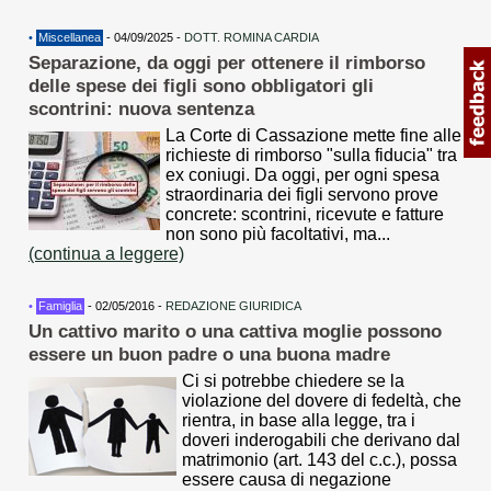
•
Miscellanea
- 04/09/2025 -
DOTT. ROMINA CARDIA
Separazione, da oggi per ottenere il rimborso
delle spese dei figli sono obbligatori gli
scontrini: nuova sentenza
La Corte di Cassazione mette fine alle
richieste di rimborso "sulla fiducia" tra
ex coniugi. Da oggi, per ogni spesa
straordinaria dei figli servono prove
concrete: scontrini, ricevute e fatture
non sono più facoltativi, ma...
(continua a leggere)
•
Famiglia
- 02/05/2016 -
REDAZIONE GIURIDICA
Un cattivo marito o una cattiva moglie possono
essere un buon padre o una buona madre
Ci si potrebbe chiedere se la
violazione del dovere di fedeltà, che
rientra, in base alla legge, tra i
doveri inderogabili che derivano dal
matrimonio (art. 143 del c.c.), possa
essere causa di negazione