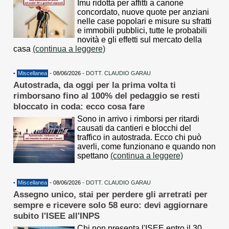
Imu ridotta per affitti a canone
concordato, nuove quote per anziani
nelle case popolari e misure su sfratti
e immobili pubblici, tutte le probabili
novità e gli effetti sul mercato della
casa
(continua a leggere)
•
Miscellanea
- 08/06/2026 -
DOTT. CLAUDIO GARAU
Autostrada, da oggi per la prima volta ti
rimborsano fino al 100% del pedaggio se resti
bloccato in coda: ecco cosa fare
Sono in arrivo i rimborsi per ritardi
causati da cantieri e blocchi del
traffico in autostrada. Ecco chi può
averli, come funzionano e quando non
spettano
(continua a leggere)
•
Miscellanea
- 08/06/2026 -
DOTT. CLAUDIO GARAU
Assegno unico, stai per perdere gli arretrati per
sempre e ricevere solo 58 euro: devi aggiornare
subito l'ISEE all'INPS
Chi non presenta l'ISEE entro il 30