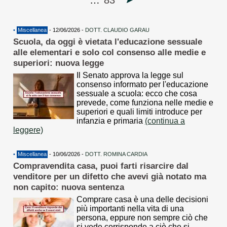
…
83
•
Miscellanea
- 12/06/2026 -
DOTT. CLAUDIO GARAU
Scuola, da oggi è vietata l'educazione sessuale
alle elementari e solo col consenso alle medie e
superiori: nuova legge
Il Senato approva la legge sul
consenso informato per l'educazione
sessuale a scuola: ecco che cosa
prevede, come funziona nelle medie e
superiori e quali limiti introduce per
infanzia e primaria
(continua a
leggere)
•
Miscellanea
- 10/06/2026 -
DOTT. ROMINA CARDIA
Compravendita casa, puoi farti risarcire dal
venditore per un difetto che avevi già notato ma
non capito: nuova sentenza
Comprare casa è una delle decisioni
più importanti nella vita di una
persona, eppure non sempre ciò che
si vede corrisponde a ciò che si