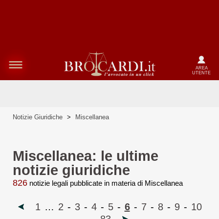
AREA
UTENTE
Notizie Giuridiche
>
Miscellanea
Miscellanea: le ultime
notizie giuridiche
826
notizie legali pubblicate in materia di Miscellanea
1
…
2
-
3
-
4
-
5
-
6
-
7
-
8
-
9
-
10