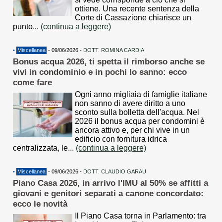
ottiene. Una recente sentenza della
Corte di Cassazione chiarisce un
punto...
(continua a leggere)
•
Miscellanea
- 09/06/2026 -
DOTT. ROMINA CARDIA
Bonus acqua 2026, ti spetta il rimborso anche se
vivi in condominio e in pochi lo sanno: ecco
come fare
Ogni anno migliaia di famiglie italiane
non sanno di avere diritto a uno
sconto sulla bolletta dell'acqua. Nel
2026 il bonus acqua per condomini è
ancora attivo e, per chi vive in un
edificio con fornitura idrica
centralizzata, le...
(continua a leggere)
•
Miscellanea
- 09/06/2026 -
DOTT. CLAUDIO GARAU
Piano Casa 2026, in arrivo l'IMU al 50% se affitti a
giovani e genitori separati a canone concordato:
ecco le novità
Il Piano Casa torna in Parlamento: tra