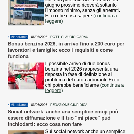
giugno prossimo riceverà soltanto
l'importo minimo, senza gli arretrati.
Ecco che cosa sapere
(continua a
leggere)
•
Miscellanea
- 06/06/2026 -
DOTT. CLAUDIO GARAU
Bonus benzina 2026, in arrivo fino a 200 euro per
lavoratori e famiglie: ecco i requisiti e come
funziona
Il possibile arrivo di due bonus
benzina nel 2026 rappresenta una
risposta in fase di definizione al
problema del caro-carburanti. Ecco
chi potrebbe beneficiarne
(continua a
leggere)
•
Miscellanea
- 03/06/2026 -
REDAZIONE GIURIDICA
Social network, anche una semplice emoji può
essere diffamazione e il tuo "mi piace" può
inchiodarti: ecco cosa non fare
Sui social network anche un semplice