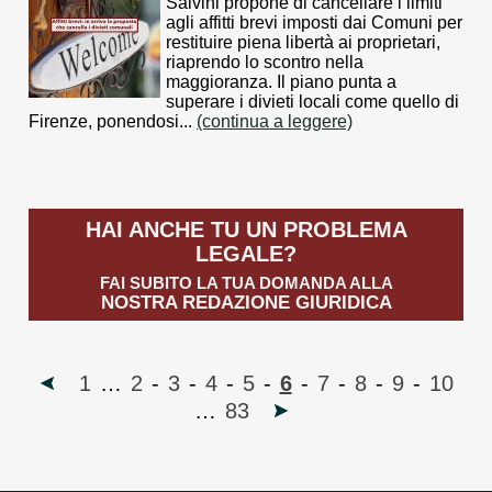
Salvini propone di cancellare i limiti
agli affitti brevi imposti dai Comuni per
restituire piena libertà ai proprietari,
riaprendo lo scontro nella
maggioranza. Il piano punta a
superare i divieti locali come quello di
Firenze, ponendosi...
(continua a leggere)
HAI ANCHE TU UN PROBLEMA
LEGALE?
FAI SUBITO LA TUA DOMANDA ALLA
NOSTRA REDAZIONE GIURIDICA
1
…
2
-
3
-
4
-
5
-
6
-
7
-
8
-
9
-
10
…
83