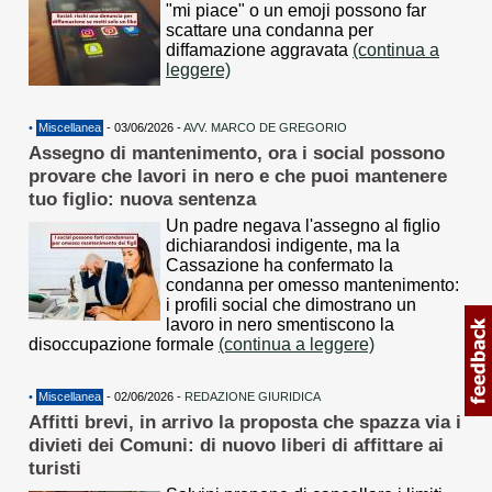
"mi piace" o un emoji possono far
scattare una condanna per
diffamazione aggravata
(continua a
leggere)
•
Miscellanea
- 03/06/2026 -
AVV. MARCO DE GREGORIO
Assegno di mantenimento, ora i social possono
provare che lavori in nero e che puoi mantenere
tuo figlio: nuova sentenza
Un padre negava l'assegno al figlio
dichiarandosi indigente, ma la
Cassazione ha confermato la
condanna per omesso mantenimento:
i profili social che dimostrano un
lavoro in nero smentiscono la
disoccupazione formale
(continua a leggere)
•
Miscellanea
- 02/06/2026 -
REDAZIONE GIURIDICA
Affitti brevi, in arrivo la proposta che spazza via i
divieti dei Comuni: di nuovo liberi di affittare ai
turisti