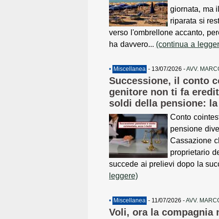
giornata, ma i
riparata si re
verso l'ombrellone accanto, però,
ha davvero...
(continua a legge
•
Miscellanea
- 13/07/2026 -
AVV. MARC
Successione, il conto c
genitore non ti fa eredit
soldi della pensione: l
Conto cointest
pensione div
Cassazione chi
proprietario 
succede ai prelievi dopo la su
leggere)
•
Miscellanea
- 11/07/2026 -
AVV. MARC
Voli, ora la compagnia 