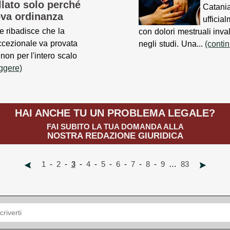
llato solo perché
Catania
ova ordinanza
ufficia
 ribadisce che la
con dolori mestruali inva
ccezionale va provata
negli studi. Una...
(conti
 non per l'intero scalo
eggere)
HAI ANCHE TU UN PROBLEMA LEGALE?
FAI SUBITO LA TUA DOMANDA ALLA
NOSTRA REDAZIONE GIURIDICA
1
-
2
-
3
-
4
-
5
-
6
-
7
-
8
-
9
…
83