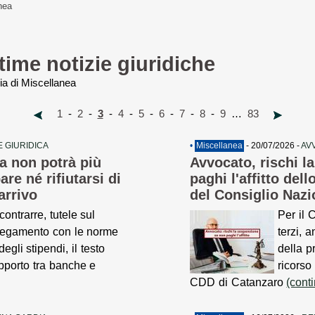
nea
time notizie giuridiche
ria di Miscellanea
1
-
2
-
3
-
4
-
5
-
6
-
7
-
8
-
9
…
83
 GIURIDICA
•
Miscellanea
- 20/07/2026 -
AV
a non potrà più
Avvocato, rischi l
re né rifiutarsi di
paghi l'affitto del
arrivo
del Consiglio Naz
contrarre, tutele sul
Per il 
legamento con le norme
terzi, a
degli stipendi, il testo
della p
apporto tra banche e
ricorso
CDD di Catanzaro
(cont