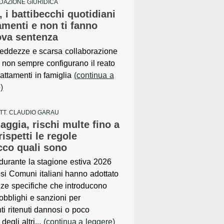
DAZIONE GIURIDICA
, i battibecchi quotidiani
menti e non ti fanno
uova sentenza
 freddezze e scarsa collaborazione
 non sempre configurano il reato
rattamenti in famiglia
(continua a
)
TT. CLAUDIO GARAU
iaggia, rischi multe fino a
ispetti le regole
ecco quali sono
urante la stagione estiva 2026
i Comuni italiani hanno adottato
ze specifiche che introducono
, obblighi e sanzioni per
i ritenuti dannosi o poco
degli altri...
(continua a leggere)