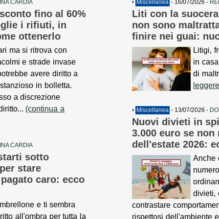
INA CARDIA
•
Miscellanea
- 16/07/2026 -
RE
 sconto fino al 60%
Liti con la suocera
ie i rifiuti, in
non sono maltratta
ome ottenerlo
finire nei guai: n
ri ma si ritrova con
Litigi,
acolmi e strade invase
in casa
potrebbe avere diritto a
di malt
tanzioso in bolletta.
leggere
esso a discrezione
ritto...
(continua a
•
Miscellanea
- 13/07/2026 -
DO
Nuovi divieti in sp
3.000 euro se non r
dell'estate 2026: 
INA CARDIA
tarti sotto
Anche d
per stare
numeros
 pagato caro: ecco
ordinan
divieti
ombrellone e ti sembra
contrastare comportament
itto all'ombra per tutta la
rispettosi dell'ambiente e 