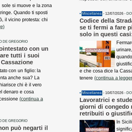
l sole si muove e la zona
stringe. Quando ti sposti
•
Miscellanea
- 12/07/2026 -
DO
 il vicino protesta: chi
Codice della Strad
re)
se ti fermi a fare 
solo in questi cas
O DE GREGORIO
Fermare
ointestato con un
urinare
are tutti i suoi
quando 
a Cassazione
giustif
ato con un figlio: la
e che cosa dice la Cass
enta anche sua? La
tenere
(continua a legge
arisce chi è il vero
del denaro e cosa
•
Miscellanea
- 10/07/2026 -
DO
ccessione
(continua a
Lavoratrici e stude
giorni di congedo
retribuiti o giusti
O DE GREGORIO
In Sici
non può negarti il
signific