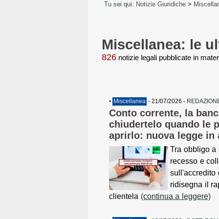
Tu sei qui:
Notizie Giuridiche
>
Miscella
Miscellanea: le ul
826
notizie legali pubblicate in mate
•
Miscellanea
- 21/07/2026 -
REDAZIONE
Conto corrente, la banc
chiudertelo quando le pa
aprirlo: nuova legge in 
Tra obbligo a 
recesso e col
sull'accredito 
ridisegna il r
clientela
(continua a leggere)