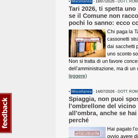
•
Miscellanea
- 18/07/2026 -
DOTT. ROM
Tari 2026, ti spetta uno
se il Comune non raccogl
pochi lo sanno: ecco c
Chi paga la Ta
cassonetti str
dai sacchetti 
uno sconto sos
Non si tratta di un favore conc
dell'amministrazione, ma di un di
leggere)
•
Miscellanea
- 14/07/2026 -
DOTT. ROM
Spiaggia, non puoi spos
l'ombrellone del vicino 
all'ombra, anche se hai
perché
Hai pagato l'
ovvio avere dir