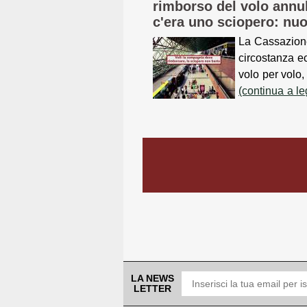
rimborso del volo annu
c'era uno sciopero: nu
La Cassazione
circostanza e
volo per volo,
(continua a l
LA NEWS
LETTER