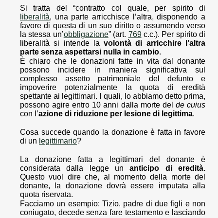
Si tratta del “contratto col quale, per spirito di
liberalità
, una parte arricchisce l’altra, disponendo a
favore di questa di un suo diritto o assumendo verso
la stessa un’
obbligazione
” (art.
769
c.c.). Per spirito di
liberalità si intende la
volontà di arricchire l’altra
parte senza aspettarsi nulla in cambio
.
È chiaro che le donazioni fatte in vita dal donante
possono incidere in maniera significativa sul
complesso assetto patrimoniale del defunto e
impoverire potenzialmente la quota di eredità
spettante ai legittimari. I quali, lo abbiamo detto prima,
possono agire entro 10 anni dalla morte del
de cuius
con l’
azione di riduzione per lesione di legittima
.
Cosa succede quando la donazione è fatta in favore
di un
legittimario
?
La donazione fatta a legittimari del donante è
considerata dalla legge un
anticipo di eredità.
Questo vuol dire che, al momento della morte del
donante, la donazione dovrà essere imputata alla
quota riservata.
Facciamo un esempio: Tizio, padre di due figli e non
coniugato, decede senza fare testamento e lasciando