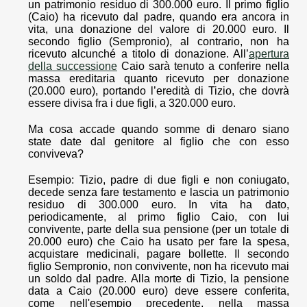
un patrimonio residuo di 300.000 euro. Il primo figlio
(Caio) ha ricevuto dal padre, quando era ancora in
vita, una donazione del valore di 20.000 euro. Il
secondo figlio (Sempronio), al contrario, non ha
ricevuto alcunché a titolo di donazione. All’
apertura
della successione
Caio sarà tenuto a conferire nella
massa ereditaria quanto ricevuto per donazione
(20.000 euro), portando l’eredità di Tizio, che dovrà
essere divisa fra i due figli, a 320.000 euro.
Ma cosa accade quando somme di denaro siano
state date dal genitore al figlio che con esso
conviveva?
Esempio: Tizio, padre di due figli e non coniugato,
decede senza fare testamento e lascia un patrimonio
residuo di 300.000 euro. In vita ha dato,
periodicamente, al primo figlio Caio, con lui
convivente, parte della sua pensione (per un totale di
20.000 euro) che Caio ha usato per fare la spesa,
acquistare medicinali, pagare bollette. Il secondo
figlio Sempronio, non convivente, non ha ricevuto mai
un soldo dal padre. Alla morte di Tizio, la pensione
data a Caio (20.000 euro) deve essere conferita,
come nell'esempio precedente, nella massa