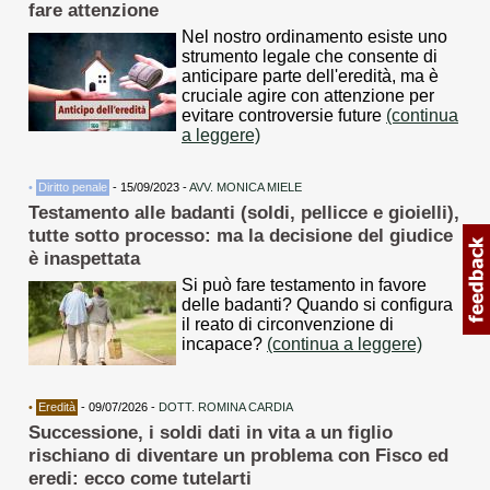
fare attenzione
Nel nostro ordinamento esiste uno
strumento legale che consente di
anticipare parte dell'eredità, ma è
cruciale agire con attenzione per
evitare controversie future
(continua
a leggere)
•
Diritto penale
- 15/09/2023 -
AVV. MONICA MIELE
Testamento alle badanti (soldi, pellicce e gioielli),
tutte sotto processo: ma la decisione del giudice
è inaspettata
Si può fare testamento in favore
delle badanti? Quando si configura
il reato di circonvenzione di
incapace?
(continua a leggere)
•
Eredità
- 09/07/2026 -
DOTT. ROMINA CARDIA
Successione, i soldi dati in vita a un figlio
rischiano di diventare un problema con Fisco ed
eredi: ecco come tutelarti