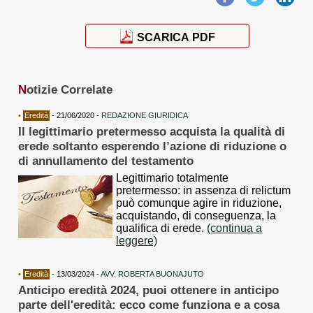
SCARICA PDF
N
otizie Correlate
•
Eredità
- 21/06/2020 -
REDAZIONE GIURIDICA
Il legittimario pretermesso acquista la qualità di
erede soltanto esperendo l’azione di riduzione o
di annullamento del testamento
Legittimario totalmente
pretermesso: in assenza di relictum
può comunque agire in riduzione,
acquistando, di conseguenza, la
qualifica di erede.
(continua a
leggere)
•
Eredità
- 13/03/2024 -
AVV. ROBERTA BUONAJUTO
Anticipo eredità 2024, puoi ottenere in anticipo
parte dell'eredità: ecco come funziona e a cosa