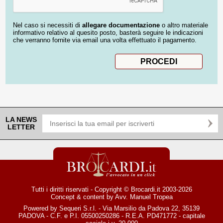
Nel caso si necessiti di
allegare documentazione
o altro materiale
informativo relativo al quesito posto, basterà seguire le indicazioni
che verranno fornite via email una volta effettuato il pagamento.
LA NEWS
LETTER
Tutti i diritti riservati - Copyright © Brocardi.it 2003-2026
Concept & content by
Avv. Manuel Tropea
Powered by Sequeri S.r.l. - Via Marsilio da Padova 22, 35139
PADOVA - C.F. e P.I. 05500250286 - R.E.A. PD471772 - capitale