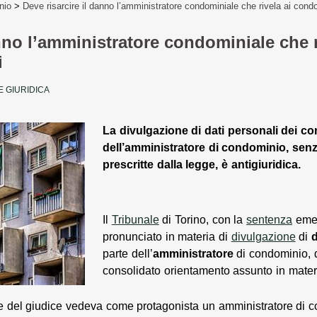
nio
>
Deve risarcire il danno l’amministratore condominiale che rivela ai condo
anno l’amministratore condominiale che 
i
 GIURIDICA
La divulgazione di dati personali dei c
dell’amministratore di condominio, senza
prescritte dalla legge, è antigiuridica.
Il
Tribunale
di Torino, con la
sentenza
emes
pronunciato in materia di
divulgazione
di
d
parte dell’
amministratore
di condominio, d
consolidato orientamento assunto in mater
e del giudice vedeva come protagonista un amministratore di 