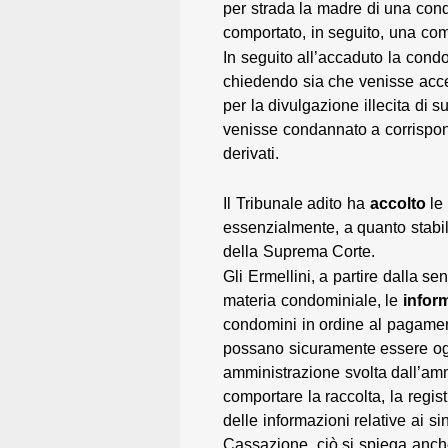
per strada la madre di una cond
comportato, in seguito, una comp
In seguito all’accaduto la con
chiedendo sia che venisse acce
per la divulgazione illecita di 
venisse condannato a corrispon
derivati.
Il Tribunale adito ha
accolto
le
essenzialmente, a quanto stabil
della Suprema Corte.
Gli Ermellini, a partire dalla s
materia condominiale, le
infor
condomini in ordine al pagamen
possano sicuramente essere og
amministrazione svolta dall’amm
comportare la raccolta, la regis
delle informazioni relative ai s
Cassazione, ciò si spiega anche