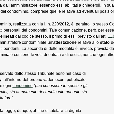
ata dall’amministratore, essendo essi abilitati a chiedergli, in q
 del condominio, comprese quelle relative ad eventuali posizioni
ominio, realizzata con la l. n. 220/2012, è, peraltro, lo stesso 
ti personali dei condomini. Tale comunicazione, però, per ess
elineati
dal codice stesso. Il primo di essi, previsto dall’art.
11
ministratore condominiale un’
attestazione
relativa allo
stato
d
iti pendenti. La seconda di dette modalità è, invece, prevista dal
niale contiene le voci di entrata e di uscita, nonché ogni altro
servato dallo stesso Tribunale adito nel caso di
y
, all’interno del proprio vademecum pubblicato
he ogni
condomino
“può conoscere le spese e gli
omini, sia al momento del rendiconto annuale sia
ratore”.
a legge, dunque, al fine di tutelare la dignità