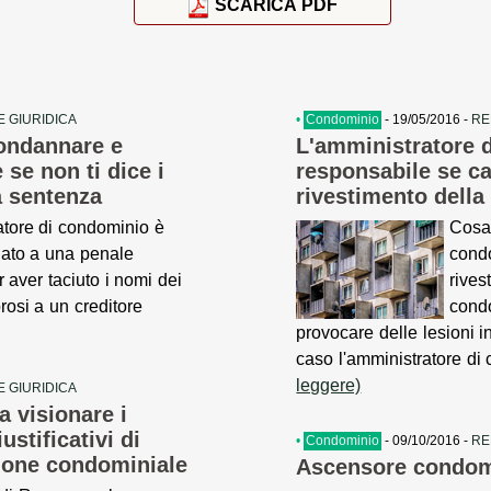
SCARICA PDF
 GIURIDICA
•
Condominio
- 19/05/2016 -
RE
ondannare e
L'amministratore 
se non ti dice i
responsabile se ca
a sentenza
rivestimento della
tore di condominio è
Cosa
ato a una penale
condo
r aver taciuto i nomi dei
rives
osi a un creditore
condo
provocare delle lesioni 
caso l'amministratore di
leggere)
 GIURIDICA
a visionare i
ustificativi di
•
Condominio
- 09/10/2016 -
RE
ione condominiale
Ascensore condom