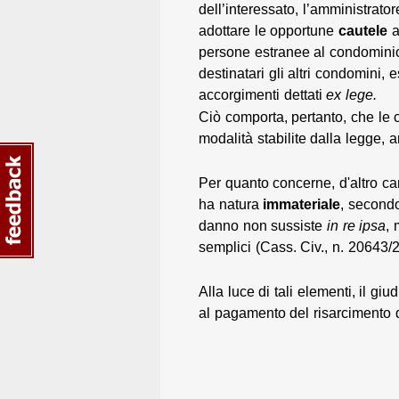
dell’interessato, l’amministrato
adottare le opportune
cautele
a
persone estranee al condominio
destinatari gli altri condomini,
accorgimenti dettati
ex lege.
Ciò comporta, pertanto, che l
modalità stabilite dalla legge, 
Per quanto concerne, d'altro ca
ha natura
immateriale
, secondo
danno non sussiste
in re ipsa
,
semplici (Cass. Civ., n. 20643/
Alla luce di tali elementi, il giu
al pagamento del risarcimento d