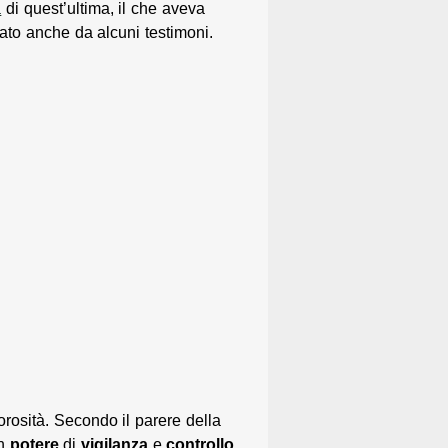
à
di quest’ultima, il che aveva
vato anche da alcuni testimoni.
orosità. Secondo il parere della
un
potere
di
vigilanza
e
controllo