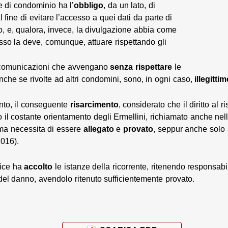
re di condominio ha l’
obbligo
, da un lato, di
l fine di evitare l’accesso a quei dati da parte di
, e, qualora, invece, la divulgazione abbia come
 esso la deve, comunque, attuare rispettando gli
e comunicazioni che avvengano
senza rispettare
le
anche se rivolte ad altri condomini, sono, in ogni caso,
illegittim
nto, il conseguente
risarcimento
, considerato che il diritto al 
 il costante orientamento degli Ermellini, richiamato anche nell
 ma necessita di essere
allegato
e
provato
, seppur anche solo 
2016).
dice ha
accolto
le istanze della ricorrente, ritenendo responsabi
el danno, avendolo ritenuto sufficientemente provato.