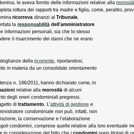
omina, le aveva fornito delle informazioni relative alla
morosit
leta rottura dei rapporti tra madre e figlia, come, peraltro, pro
domina
ricorreva
dinanzi al
Tribunale
,
rtata la
responsabilità
dell’amministratore
sue informazioni personali, sia che lo stesso
dere il risarcimento dei danni che ne erano
 doglianze della
ricorrente
, riportandosi,
ito in materia da un consolidato orientamento
entenza n. 186/2011, hanno dichiarato come, in
mazioni
relative alla
morosità
di alcuni
to degli oneri condominiali pregressi,
getto di
trattamento
. L’
attività di gestione
e
inistratore condominiale non può, infatti, non
trazione, la conservazione e l’elaborazione
ingoli condomini, comprese quelle relative alla loro eventuale m
 in considerazione del fatto che i
condomini
sono titolari di 