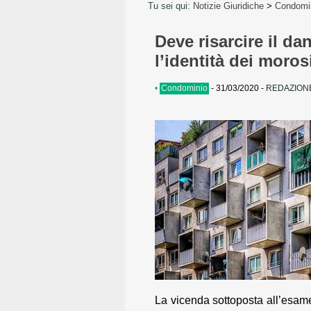
Tu sei qui:
Notizie Giuridiche
>
Condomi
Deve risarcire il d
l’identità dei moros
•
Condominio
-
31/03/2020
-
REDAZIONE
La vicenda sottoposta all’esam