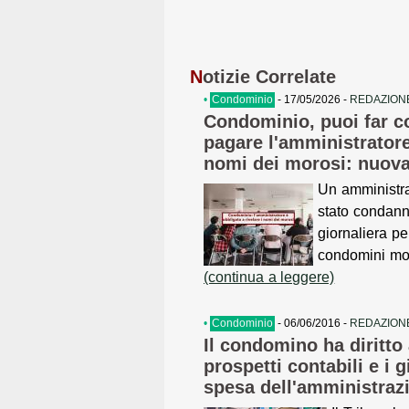
N
otizie Correlate
•
Condominio
- 17/05/2026 -
REDAZIONE
Condominio, puoi far c
pagare l'amministratore 
nomi dei morosi: nuov
Un amministra
stato condann
giornaliera pe
condomini mor
(continua a leggere)
•
Condominio
- 06/06/2016 -
REDAZIONE
Il condomino ha diritto 
prospetti contabili e i gi
spesa dell'amministraz