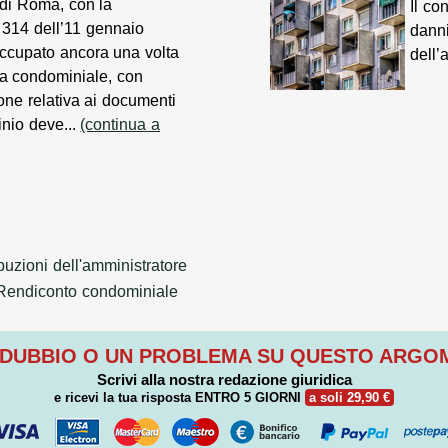
 di Roma, con la
Il co
 314 dell’11 gennaio
dann
occupato ancora una volta
dell’
ia condominiale, con
ione relativa ai documenti
inio deve...
(continua a
ibuzioni dell'amministratore
Rendiconto condominiale
 DUBBIO O UN PROBLEMA SU QUESTO ARG
Scrivi alla nostra redazione giuridica
e ricevi la tua risposta
ENTRO 5 GIORNI
a soli 29,90 €