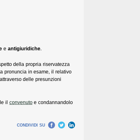
e
e
antigiuridiche
.
rispetto della propria riservatezza
a pronuncia in esame, il relativo
attraverso delle presunzioni
le il
convenuto
e condannandolo
Facebook
Twitter
LinkedIn
CONDIVIDI SU