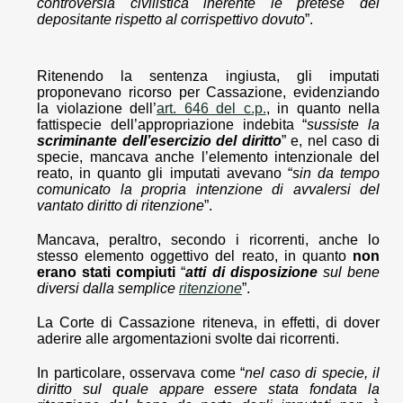
controversia civilistica inerente le pretese del
depositante rispetto al corrispettivo dovuto
”.
Ritenendo la sentenza ingiusta, gli imputati
proponevano ricorso per Cassazione, evidenziando
la violazione dell’
art. 646 del c.p.
, in quanto nella
fattispecie dell’appropriazione indebita “
sussiste la
scriminante dell’esercizio del diritto
” e, nel caso di
specie, mancava anche l’elemento intenzionale del
reato, in quanto gli imputati avevano “
sin da tempo
comunicato la propria intenzione di avvalersi del
vantato diritto di ritenzione
”.
Mancava, peraltro, secondo i ricorrenti, anche lo
stesso elemento oggettivo del reato, in quanto
non
erano stati compiuti
“
atti di disposizione
sul bene
diversi dalla semplice
ritenzione
”.
La Corte di Cassazione riteneva, in effetti, di dover
aderire alle argomentazioni svolte dai ricorrenti.
In particolare, osservava come “
nel caso di specie, il
diritto sul quale appare essere stata fondata la