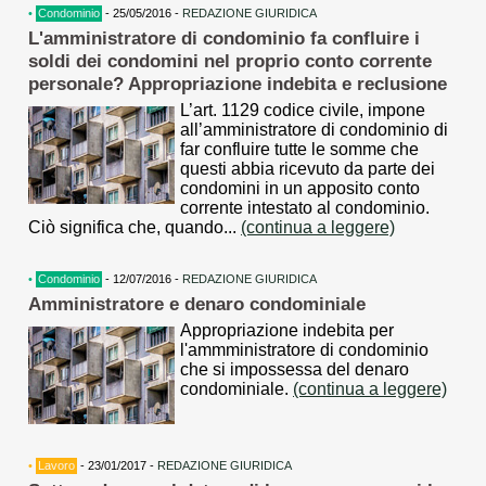
•
Condominio
- 25/05/2016 -
REDAZIONE GIURIDICA
L'amministratore di condominio fa confluire i
soldi dei condomini nel proprio conto corrente
personale? Appropriazione indebita e reclusione
L’art. 1129 codice civile, impone
all’amministratore di condominio di
far confluire tutte le somme che
questi abbia ricevuto da parte dei
condomini in un apposito conto
corrente intestato al condominio.
Ciò significa che, quando...
(continua a leggere)
•
Condominio
- 12/07/2016 -
REDAZIONE GIURIDICA
Amministratore e denaro condominiale
Appropriazione indebita per
l'ammministratore di condominio
che si impossessa del denaro
condominiale.
(continua a leggere)
•
Lavoro
- 23/01/2017 -
REDAZIONE GIURIDICA