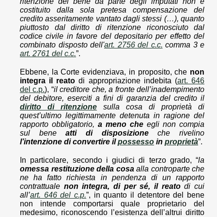
ritenzione del bene da parte degli imputati non è
costituito dalla sola pretesa compensazione del
credito asseritamente vantato dagli stessi (…), quanto
piuttosto dal diritto di ritenzione riconosciuto dal
codice civile in favore del depositario per effetto del
combinato disposto dell'
art. 2756 del c.c.
comma 3 e
art. 2761 del c.c.
”.
Ebbene, la Corte evidenziava, in proposito, che
non
integra il reato
di appropriazione indebita (
art. 646
del c.p.
), “
il creditore che, a fronte dell’inadempimento
del debitore, eserciti a fini di garanzia del credito il
diritto di ritenzione
sulla cosa di proprietà di
quest’ultimo legittimamente detenuta in ragione del
rapporto obbligatorio,
a meno che
egli non compia
sul bene
atti di disposizione
che rivelino
l’intenzione di convertire il
possesso
in
proprietà
”.
In particolare, secondo i giudici di terzo grado, “
la
omessa restituzione della cosa
alla controparte che
ne ha fatto richiesta in pendenza di un rapporto
contrattuale
non integra, di per sé, il reato
di cui
all’
art. 646 del c.p.
”, in quanto il detentore del bene
non intende comportarsi quale proprietario del
medesimo, riconoscendo l’esistenza dell’altrui diritto