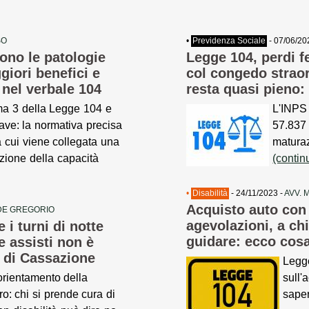
SO
•
Previdenza Sociale
- 07/06/20
ono le patologie
Legge 104, perdi f
giori benefici e
col congedo straor
 nel verbale 104
resta quasi pieno:
ma 3 della Legge 104 e
L'INPS
rave: la normativa precisa
57.837 
a cui viene collegata una
maturaz
uzione della capacità
(contin
•
Disabilità
- 24/11/2023 -
AVV. 
Acquisto auto con l
DE GREGORIO
agevolazioni, a chi
 i turni di notte
guidare: ecco cosa
e assisti non è
 di Cassazione
Legg
orientamento della
sull'
o: chi si prende cura di
sape