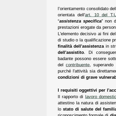
l’orientamento consolidato del
orientata dell'
art. 10 del T.U
“
assistenza specifica
” non d
prestazioni erogate da perso
L'elemento decisivo ai fini del
di studio o la qualificazione p
finalità dell'assistenza
in st
dell'assistito
. Di consegue
badante possono essere sottr
del
contribuente
, superando i
purché l'attività sia direttame
condizioni di grave vulnerab
I requisiti oggettivi per l'a
Il rapporto di
lavoro domesti
attestino la natura di assiste
lo
stato di salute del famili
riconoscimento formale di
dis