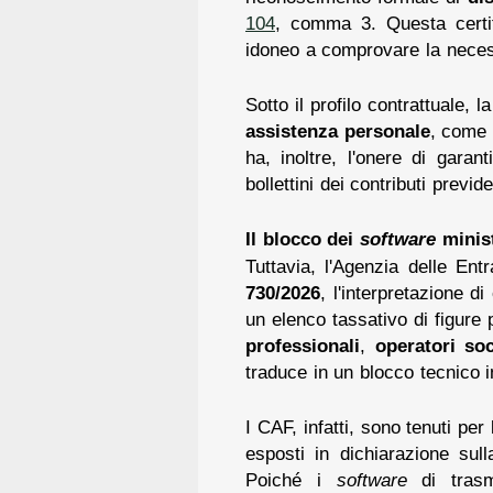
104
, comma 3. Questa certif
idoneo a comprovare la neces
Sotto il profilo contrattuale,
assistenza personale
, come 
ha, inoltre, l'onere di garan
bollettini dei contributi previ
Il blocco dei
software
minist
Tuttavia, l'Agenzia delle Ent
730/2026
, l'interpretazione d
un elenco tassativo di figure
professionali
,
operatori soc
traduce in un blocco tecnico in
I CAF, infatti, sono tenuti per
esposti in dichiarazione sulla
Poiché i
software
di trasm