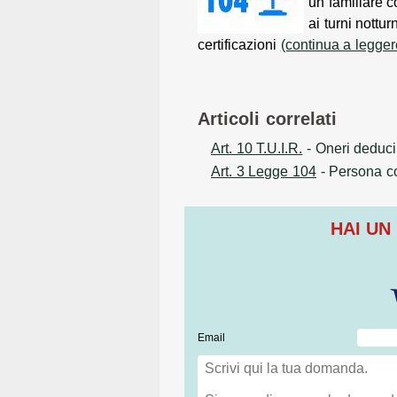
un familiare c
ai turni nottur
certificazioni
(continua a legger
Articoli correlati
Art. 10 T.U.I.R.
- Oneri deducib
Art. 3 Legge 104
- Persona con
HAI UN
Email