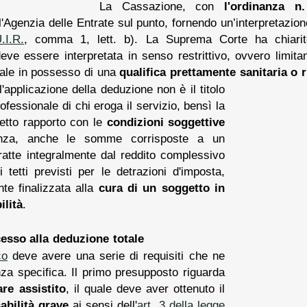
La Cassazione, con
l'ordinanza n
l'Agenzia delle Entrate sul punto, fornendo un’interpretazio
.I.R.
, comma 1, lett. b). La Suprema Corte ha chiarit
eve essere interpretata in senso restrittivo, ovvero limitan
nale in possesso di una
qualifica prettamente sanitaria o ri
l'applicazione della deduzione non è il titolo
rofessionale di chi eroga il servizio, bensì la
retto rapporto con le
condizioni soggettive
nza, anche le somme corrisposte a un
atte integralmente dal reddito complessivo
 tetti previsti per le detrazioni d'imposta,
nte finalizzata alla
cura di un soggetto in
ilità
.
ccesso alla deduzione totale
co
deve avere una serie di requisiti che ne
nza specifica. Il primo presupposto riguarda
are assistito
, il quale deve aver ottenuto il
abilità grave
ai sensi dell'
art. 3 della legge