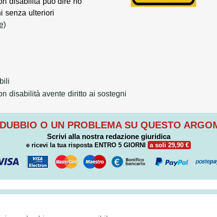
on disabilità può dire no
ni senza ulteriori
e)
ili
 disabilità avente diritto ai sostegni
 DUBBIO O UN PROBLEMA SU QUESTO ARG
Scrivi alla nostra redazione giuridica
e ricevi la tua risposta
ENTRO 5 GIORNI
a soli 29,90 €