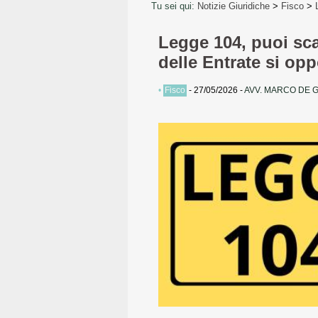
Tu sei qui:
Notizie Giuridiche
>
Fisco
>
Legge 104, puoi sca
delle Entrate si op
•
Fisco
-
27/05/2026
-
AVV. MARCO DE 