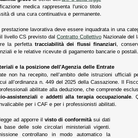
icazione medica rappresenta l'unico titolo
sità di una cura continuativa e permanente.
 la prestazione lavorativa deve essere inquadrata in una cat
il livello CS previsto dal
Contratto Collettivo
Nazionale del l
tire la perfetta
tracciabilità dei flussi finanziari
, conser
denziali e le relative ricevute di pagamento bancarie o postali
eriali e la posizione dell'Agenzia delle Entrate
rate non ha recepito, nell’ambito delle istruzioni ufficiali
i cui all’ordinanza n. 449 del 2025 della Cassazione. Il Fisco
 professionali abilitate alla deduzione, che comprende escl
io-assistenziali
e
addetti alla terapia occupazionale
. 
valicabile per i CAF e per i professionisti abilitati.
 legge ad apporre il
visto di conformità
sui dati
 base delle sole circolari ministeriali vigenti.
issione controllano in modo automatico la