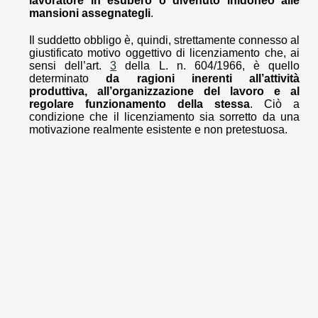
lavoratore in esubero o divenuto inidoneo alle
mansioni assegnategli
.
Il suddetto obbligo è, quindi, strettamente connesso al
giustificato motivo oggettivo di licenziamento che, ai
sensi dell’art.
3
della L. n. 604/1966, è quello
determinato
da ragioni inerenti all’attività
produttiva, all’organizzazione del lavoro e al
regolare funzionamento della stessa
. Ciò a
condizione che il licenziamento sia sorretto da una
motivazione realmente esistente e non pretestuosa.