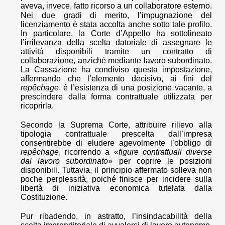
aveva, invece, fatto ricorso a un collaboratore esterno.
Nei due gradi di merito, l’impugnazione del
licenziamento è stata accolta anche sotto tale profilo.
In particolare, la Corte d’Appello ha sottolineato
l’irrilevanza della scelta datoriale di assegnare le
attività disponibili tramite un contratto di
collaborazione, anziché mediante lavoro subordinato.
La Cassazione ha condiviso questa impostazione,
affermando che l’elemento decisivo, ai fini del
repêchage
, è l’esistenza di una posizione vacante, a
prescindere dalla forma contrattuale utilizzata per
ricoprirla.
Secondo la Suprema Corte, attribuire rilievo alla
tipologia contrattuale prescelta dall’impresa
consentirebbe di eludere agevolmente l’obbligo di
repêchage
, ricorrendo a «
figure contrattuali diverse
dal lavoro subordinato
» per coprire le posizioni
disponibili. Tuttavia, il principio affermato solleva non
poche perplessità, poiché finisce per incidere sulla
libertà di iniziativa economica tutelata dalla
Costituzione.
Pur ribadendo, in astratto, l’insindacabilità della