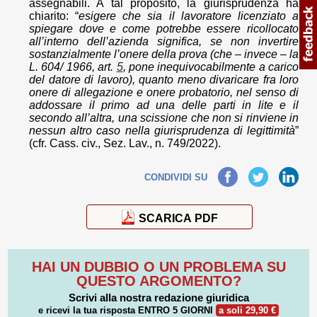
assegnabili. A tal proposito, la giurisprudenza ha
chiarito: “
esigere che sia il lavoratore licenziato a
spiegare dove e come potrebbe essere ricollocato
all’interno dell’azienda significa, se non invertire
sostanzialmente l’onere della prova (che – invece – la
L. 604/ 1966, art.
5
, pone inequivocabilmente a carico
del datore di lavoro), quanto meno divaricare fra loro
onere di allegazione e onere probatorio, nel senso di
addossare il primo ad una delle parti in lite e il
secondo all’altra, una scissione che non si rinviene in
nessun altro caso nella giurisprudenza di legittimità
”
(cfr. Cass. civ., Sez. Lav., n. 749/2022).
Facebook
Twitter
LinkedIn
CONDIVIDI SU
SCARICA PDF
HAI UN DUBBIO O UN PROBLEMA SU
QUESTO ARGOMENTO?
Scrivi alla nostra redazione giuridica
e ricevi la tua risposta
ENTRO 5 GIORNI
a soli 29,90 €