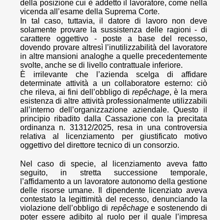
della posizione cui è addetto il lavoratore, come nella
vicenda all’esame della Suprema Corte.
In tal caso, tuttavia, il datore di lavoro non deve
solamente provare la sussistenza delle ragioni - di
carattere oggettivo - poste a base del recesso,
dovendo provare altresì l’inutilizzabilità del lavoratore
in altre mansioni analoghe a quelle precedentemente
svolte, anche se di livello contrattuale inferiore.
È irrilevante che l’azienda scelga di affidare
determinate attività a un collaboratore esterno: ciò
che rileva, ai fini dell’obbligo di
repêchage
, è la mera
esistenza di altre attività professionalmente utilizzabili
all’interno dell’organizzazione aziendale. Questo il
principio ribadito dalla Cassazione con la precitata
ordinanza n. 31312/2025, resa in una controversia
relativa al licenziamento per giustificato motivo
oggettivo del direttore tecnico di un consorzio.
Nel caso di specie, al licenziamento aveva fatto
seguito, in stretta successione temporale,
l’affidamento a un lavoratore autonomo della gestione
delle risorse umane. Il dipendente licenziato aveva
contestato la legittimità del recesso, denunciando la
violazione dell’obbligo di
repêchage
e sostenendo di
poter essere adibito al ruolo per il quale l’impresa