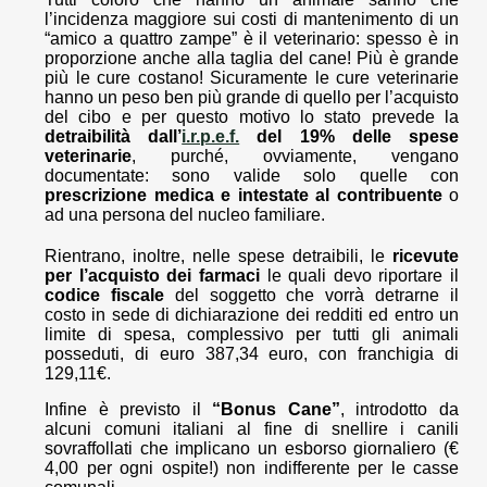
l’incidenza maggiore sui costi di mantenimento di un
“amico a quattro zampe” è il veterinario: spesso è in
proporzione anche alla taglia del cane! Più è grande
più le cure costano! Sicuramente le cure veterinarie
hanno un peso ben più grande di quello per l’acquisto
del cibo e per questo motivo lo stato prevede la
detraibilità dall’
i.r.p.e.f.
del 19% delle spese
veterinarie
, purché, ovviamente, vengano
documentate: sono valide solo quelle con
prescrizione medica e intestate al contribuente
o
ad una persona del nucleo familiare.
Rientrano, inoltre, nelle spese detraibili, le
ricevute
per l’acquisto dei farmaci
le quali devo riportare il
codice fiscale
del soggetto che vorrà detrarne il
costo in sede di dichiarazione dei redditi ed entro un
limite di spesa, complessivo per tutti gli animali
posseduti, di euro 387,34 euro, con franchigia di
129,11€.
Infine è previsto il
“Bonus Cane”
, introdotto da
alcuni comuni italiani al fine di snellire i canili
sovraffollati che implicano un esborso giornaliero (€
4,00 per ogni ospite!) non indifferente per le casse