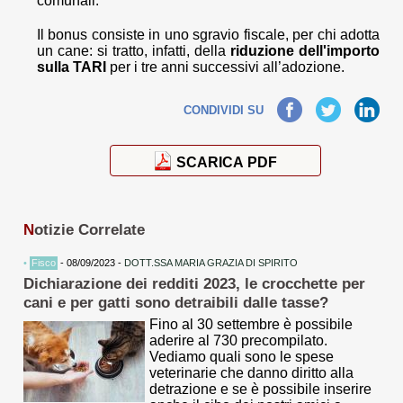
comunali.
Il bonus consiste in uno sgravio fiscale, per chi adotta
un cane: si tratto, infatti, della
riduzione dell'importo
sulla TARI
per i tre anni successivi all’adozione.
Facebook
Twitter
LinkedIn
CONDIVIDI SU
SCARICA PDF
N
otizie Correlate
•
Fisco
- 08/09/2023 -
DOTT.SSA MARIA GRAZIA DI SPIRITO
Dichiarazione dei redditi 2023, le crocchette per
cani e per gatti sono detraibili dalle tasse?
Fino al 30 settembre è possibile
aderire al 730 precompilato.
Vediamo quali sono le spese
veterinarie che danno diritto alla
detrazione e se è possibile inserire