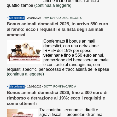
anche il cibo dei nostri amici a
quattro zampe
(continua a leggere)
•
Miscellanea
- 24/01/2025 -
AVV. MARCO DE GREGORIO
Bonus animali domestici 2025, in arrivo 550 euro
all'anno: ecco i requisiti e la lista degli animali
ammessi
Confermato il bonus animali
domestici, con una detrazione
IRPEF del 19% per spese
veterinarie fino a 550 euro annui,
promozione del benessere animale
e contrasto al randagismo, con
requisiti specifici per accesso e tracciabilità delle spese
(continua a leggere)
•
Miscellanea
- 13/02/2026 -
DOTT. ROMINA CARDIA
Bonus animali domestici 2026, fino a 300 euro di
rimborso e detrazione al 19%: ecco i requisiti e
come ottenerli
Tra contributi economici diretti e
sgravi fiscali, i proprietari di animali