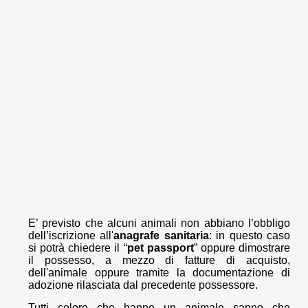
E’ previsto che alcuni animali non abbiano l’obbligo
dell’iscrizione all'
anagrafe sanitaria
: in questo caso
si potrà chiedere il “
pet
passport
” oppure dimostrare
il possesso, a mezzo di fatture di acquisto,
dell'animale oppure tramite la documentazione di
adozione rilasciata dal precedente possessore.
Tutti coloro che hanno un animale sanno che