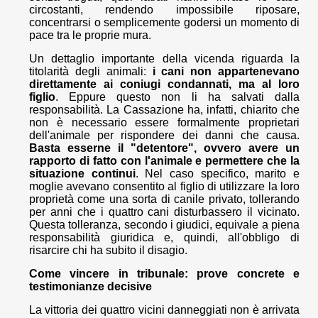
circostanti, rendendo impossibile riposare,
concentrarsi o semplicemente godersi un momento di
pace tra le proprie mura.
Un dettaglio importante della vicenda riguarda la
titolarità degli animali:
i cani non appartenevano
direttamente ai coniugi condannati, ma al loro
figlio
. Eppure questo non li ha salvati dalla
responsabilità. La Cassazione ha, infatti, chiarito che
non è necessario essere formalmente proprietari
dell'animale per rispondere dei danni che causa.
Basta esserne il "detentore", ovvero avere un
rapporto di fatto con l'animale e permettere che la
situazione continui
. Nel caso specifico, marito e
moglie avevano consentito al figlio di utilizzare la loro
proprietà come una sorta di canile privato, tollerando
per anni che i quattro cani disturbassero il vicinato.
Questa tolleranza, secondo i giudici, equivale a piena
responsabilità giuridica e, quindi, all'obbligo di
risarcire chi ha subito il disagio.
Come vincere in tribunale: prove concrete e
testimonianze decisive
La vittoria dei quattro vicini danneggiati non è arrivata