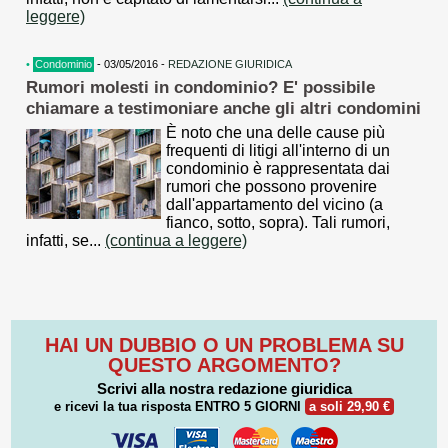
leggere)
•
Condominio
- 03/05/2016 -
REDAZIONE GIURIDICA
Rumori molesti in condominio? E' possibile
chiamare a testimoniare anche gli altri condomini
È noto che una delle cause più
frequenti di litigi all'interno di un
condominio è rappresentata dai
rumori che possono provenire
dall'appartamento del vicino (a
fianco, sotto, sopra). Tali rumori,
infatti, se...
(continua a leggere)
HAI UN DUBBIO O UN PROBLEMA SU
QUESTO ARGOMENTO?
Scrivi alla nostra redazione giuridica
e ricevi la tua risposta
ENTRO 5 GIORNI
a soli 29,90 €