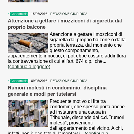
•
Condominio
- 15/06/2016 -
REDAZIONE GIURIDICA
Attenzione a gettare i mozziconi di sigaretta dal
proprio balcone
Attenzione a gettare i mozziconi di
sigaretta dal proprio balcone o dalla
propria terrazza, dal momento che
questo comportamento,
apparentemente innocuo, ci potrebbe costare addirittura
la contravvenzione di cui all’art. 674 c.p., che...
(continua a leggere)
•
Condominio
- 09/05/2016 -
REDAZIONE GIURIDICA
Rumori molesti in condominio: disciplina
generale e modi per tutelarsi
Frequente motivo di lite tra
condomini, che spesso porta anche
ad instaurare una causa in
Tribunale, discende dai c.d. "rumori
molesti", provenienti
dall'appartamento del vicino. A chi,
infatti, non è capitato di lamentarsi...
(continua a