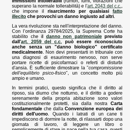
immissioni intollerabili
(rumori, fumi, vibrazioni che
superano la normale tollerabilità) e l'
art. 2043 del c.c.
,
che impone il
risarcimento per qualsiasi
fatto
illecito
che provochi un danno ingiusto ad altri
.
La vera rivoluzione sta nell'interpretazione del danno.
Con l’ordinanza 29784/2025, la Suprema Corte ha
stabilito che i
l
danno non patrimoniale
previsto
dall'
art. 2059 del c.c.
può essere riconosciuto
anche senza un "danno biologico" certificato
medicalmente
. Non devi presentarti in tribunale con
una diagnosi di esaurimento nervoso, non serve
portare ricette di psicofarmaci o referti di disturbi
d'ansia. È sufficiente dimostrare la "
compromissione
dell'equilibrio psico-fisico
", un concetto molto più
ampio e umano.
In termini pratici, questo significa che il diritto al
riposo, sia diurno che notturno, e il diritto a godere
serenamente della propria abitazione sono valori
costituzionalmente protetti, sia dalla nostra
Carta
fondamentale
che dalla
Convenzione europea dei
diritti dell'uomo
. Quando i latrati di un cane ti
impediscono di dormire la notte, di rilassarti dopo una
giornata di lavoro, di leggere un libro o
semplicemente di stare in pace nella tua casa, questi