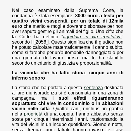
Nel caso esaminato dalla Suprema Corte, la
condanna è stata esemplare:
3000 euro a testa per
quattro vicini esasperati, per un totale di 12mila
euro
che marito e moglie dovranno sborsare per non
aver saputo gestire gli animali del figlio. Una cifra che
la Corte ha definito "
liquidata in via equitativa
"
secondo l'[[2056]]. Questo significa che il giudice non
ha potuto calcolare matematicamente il danno subito,
come si farebbe per un'automobile danneggiata o per
una giornata di lavoro persa, ma lo ha stabilito
secondo un criterio di giustizia e proporzionalità.
La vicenda che ha fatto storia: cinque anni di
inferno sonoro
La storia che ha portato a questa
sentenza
destinata
a fare giurisprudenza si è consumata in una zona di
campagna, ma
i suoi effetti riguarderanno
soprattutto chi vive in condominio o in abitazioni
vicine nelle città
. Quattro cani, rinchiusi in gabbia
nella
proprietà
di una coppia, hanno abbaiato senza
sosta per cinque interminabili anni, trasformando la
vita dei vicini in un incubo quotidiano. Giorno e notte,
senza tregua, quei latrati hanno invaso le case