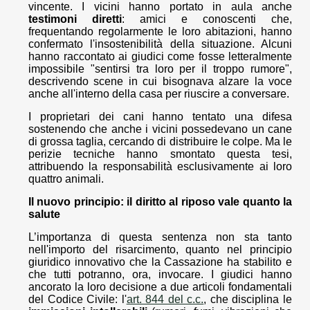
vincente. I vicini hanno portato in aula anche
testimoni diretti
: amici e conoscenti che,
frequentando regolarmente le loro abitazioni, hanno
confermato l'insostenibilità della situazione. Alcuni
hanno raccontato ai giudici come fosse letteralmente
impossibile "sentirsi tra loro per il troppo rumore",
descrivendo scene in cui bisognava alzare la voce
anche all'interno della casa per riuscire a conversare.
I proprietari dei cani hanno tentato una difesa
sostenendo che anche i vicini possedevano un cane
di grossa taglia, cercando di distribuire le colpe. Ma le
perizie tecniche hanno smontato questa tesi,
attribuendo la responsabilità esclusivamente ai loro
quattro animali.
Il nuovo principio: il diritto al riposo vale quanto la
salute
L’importanza di questa sentenza non sta tanto
nell'importo del risarcimento, quanto nel principio
giuridico innovativo che la Cassazione ha stabilito e
che tutti potranno, ora, invocare. I giudici hanno
ancorato la loro decisione a due articoli fondamentali
del Codice Civile: l'
art. 844 del c.c.
, che disciplina le