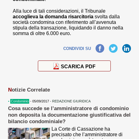
Alla luce di tali considerazioni, il Tribunale
accoglieva la domanda risarcitoria
svolta dalla
società condomina con riferimento all’avvenuta
stipula della transazione, liquidando il danno nella
somma di oltre 6.000 euro.
Facebook
Twitter
LinkedIn
CONDIVIDI SU
SCARICA PDF
N
otizie Correlate
•
Condominio
- 05/09/2017 -
REDAZIONE GIURIDICA
Cosa succede se l’amministratore di condominio
non deposita la documentazione giustificativa del
bilancio condominiale?
La Corte di Cassazione ha
precisato che l’amministratore di