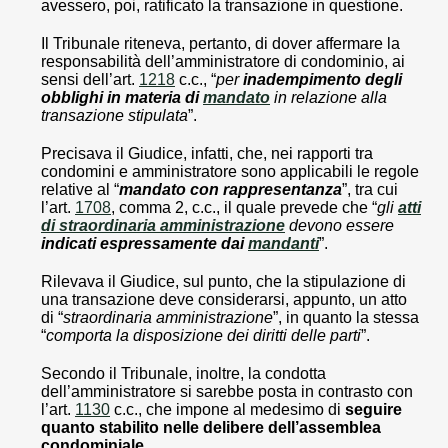
avessero, poi, ratificato la transazione in questione.
Il Tribunale riteneva, pertanto, di dover affermare la
responsabilità dell’amministratore di condominio, ai
sensi dell’art.
1218
c.c., “
per
inadempimento degli
obblighi in materia di
mandato
in relazione alla
transazione stipulata
”.
Precisava il Giudice, infatti, che, nei rapporti tra
condomini e amministratore sono applicabili le regole
relative al “
mandato con rappresentanza
”, tra cui
l’art.
1708
, comma 2, c.c., il quale prevede che “
gli
atti
di straordinaria amministrazione
devono essere
indicati espressamente dai
mandanti
”.
Rilevava il Giudice, sul punto, che la stipulazione di
una transazione deve considerarsi, appunto, un atto
di “
straordinaria amministrazione
”, in quanto la stessa
“
comporta la disposizione dei diritti delle parti
”.
Secondo il Tribunale, inoltre, la condotta
dell’amministratore si sarebbe posta in contrasto con
l’art.
1130
c.c., che impone al medesimo di
seguire
quanto stabilito nelle delibere dell’assemblea
condominiale
.