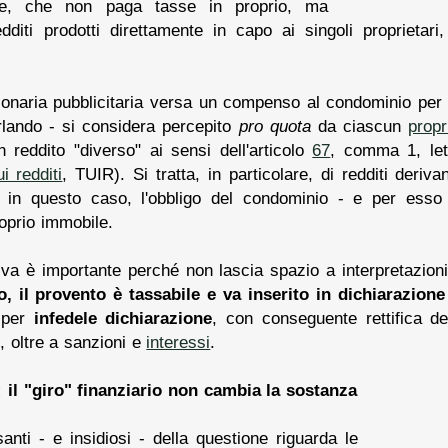
nte, che non paga tasse in proprio, ma
edditi prodotti direttamente in capo ai singoli proprietari
naria pubblicitaria versa un compenso al condominio per l
lando - si considera percepito
pro quota
da ciascun
propr
 reddito "diverso" ai sensi dell'articolo
67
, comma 1, let
i redditi
, TUIR). Si tratta, in particolare, di redditi deriva
: in questo caso, l'obbligo del condominio - e per esso 
proprio immobile.
iva è importante perché non lascia spazio a interpretazion
o, il provento è tassabile e va inserito in dichiarazione
 per
infedele dichiarazione
, con conseguente rettifica de
, oltre a sanzioni e
interessi
.
a: il "giro" finanziario non cambia la sostanza
anti - e insidiosi - della questione riguarda le