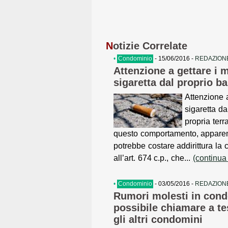
N
otizie Correlate
•
Condominio
- 15/06/2016 -
REDAZIONE
Attenzione a gettare i 
sigaretta dal proprio b
Attenzione a
sigaretta da
propria ter
questo comportamento, apparen
potrebbe costare addirittura la 
all’art. 674 c.p., che...
(continua
•
Condominio
- 03/05/2016 -
REDAZIONE
Rumori molesti in cond
possibile chiamare a t
gli altri condomini