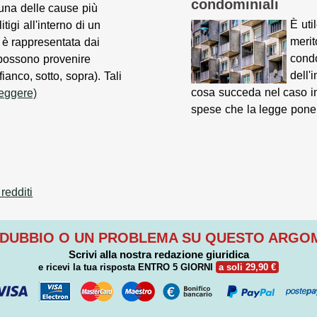
condominiali
una delle cause più
È uti
litigi all'interno di un
merit
è rappresentata dai
condo
possono provenire
dell'
ianco, sotto, sopra). Tali
cosa succeda nel caso in 
leggere)
spese che la legge pone
redditi
 DUBBIO O UN PROBLEMA SU QUESTO ARG
Scrivi alla nostra redazione giuridica
e ricevi la tua risposta
ENTRO 5 GIORNI
a soli 29,90 €