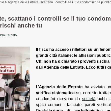
nio
>
Agenzia delle Entrate, scattano i controlli se il tuo condominio fa pubbli
e, scattano i controlli se il tuo condom
 rischi anche tu
INA CARDIA
Il fisco ha acceso i riflettori su un feno
grandi città italiane: le affissioni pubbli
Chi non ha dichiarato i proventi rischi
dall'Agenzia delle Entrate. Ecco tutti i de
L'
Agenzia delle Entrate
ha avviato un
verifica sistematica
sul corretto tratta
condomìni ricevono da
società
pubblici
spazi comuni - facciate, pareti vertica
l'
installazione di cartellonistica p