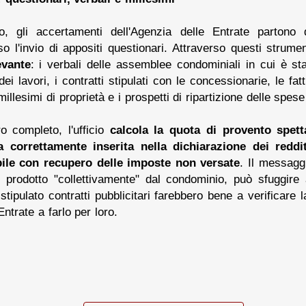
o, gli accertamenti dell'Agenzia delle Entrate parton
so l'invio di appositi questionari. Attraverso questi strument
evante
: i verbali delle assemblee condominiali in cui è st
dei lavori, i contratti stipulati con le concessionarie, le f
illesimi di proprietà e i prospetti di ripartizione delle spese e
ro completo, l'ufficio
calcola la quota di provento spett
a correttamente inserita nella dichiarazione dei reddit
ibile con recupero delle imposte non versate
. Il messagg
prodotto "collettivamente" dal condominio, può sfuggire a
stipulato contratti pubblicitari farebbero bene a verificare l
ntrate a farlo per loro.