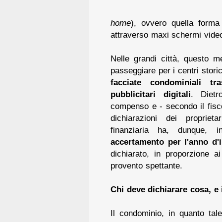
home
), ovvero quella forma
attraverso maxi schermi video e
Nelle grandi città, questo m
passeggiare per i centri stori
facciate condominiali tr
pubblicitari digitali
. Diet
compenso e - secondo il fisc
dichiarazioni dei proprieta
finanziaria ha, dunque, in
accertamento per l'anno d'
dichiarato, in proporzione a
provento spettante.
Chi deve dichiarare cosa, e
Il condominio, in quanto tal