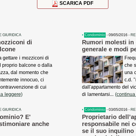
SCARICA PDF
 GIURIDICA
•
Condominio
- 09/05/2016 -
RE
mozziconi di
Rumori molesti in
alcone
generale e modi pe
 gettare i mozziconi di
Frequ
l proprio balcone o dalla
che s
razza, dal momento che
una c
temente innocuo, ci
c.d. 
contravvenzione di cui
dall'appartamento del vici
 a leggere)
di lamentarsi...
(continua
 GIURIDICA
•
Condominio
- 03/05/2016 -
RE
ominio? E'
Proprietario dell’
estimoniare anche
responsabile nei 
se il suo inquilin