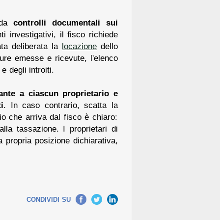
o da
controlli documentali sui
i investigativi, il fisco richiede
ata deliberata la
locazione
dello
atture emesse e ricevute, l'elenco
 degli introiti.
ante a ciascun proprietario e
i
. In caso contrario, scatta la
io che arriva dal fisco è chiaro:
lla tassazione. I proprietari di
a propria posizione dichiarativa,
Facebook
Twitter
LinkedIn
CONDIVIDI SU