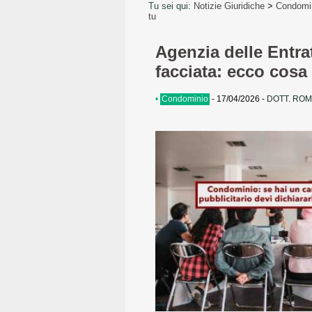
Tu sei qui:
Notizie Giuridiche
>
Condomi
tu
Agenzia delle Entrat
facciata: ecco cosa
•
Condominio
-
17/04/2026
-
DOTT. ROM