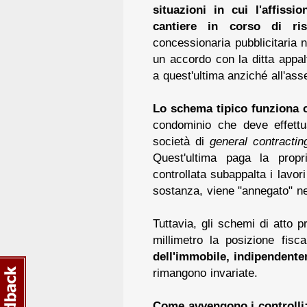
situazioni in cui l'affissi
cantiere in corso di rist
concessionaria pubblicitaria 
un accordo con la ditta appalt
a quest'ultima anziché all'as
Lo schema tipico funziona 
condominio che deve effettua
società di
general contractin
Quest'ultima paga la propri
controllata subappalta i lavori
sostanza, viene "annegato" ne
Tuttavia, gli schemi di atto 
millimetro la posizione fis
dell'immobile, indipendente
rimangono invariate.
Come avvengono i controlli: 