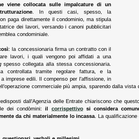
one viene collocata sulle impalcature di un
rutturazione
. In questi casi, spesso, la
non paga direttamente il condominio, ma stipula
atrice dei lavori, versando i canoni pubblicitari
semblea condominiale.
così
: la concessionaria firma un contratto con il
re lavori, i quali vengono poi affidati a una
g
spesso collegata alla stessa concessionaria.
a controllata tramite regolare fattura, e la
 a imprese edili. Il compenso per l'affissione, in
ll'operazione commerciale più ampia, sparendo dalla vista de
predisposti dall'Agenzia delle Entrate chiariscono che qu
cale dei condòmini:
il
corrispettivo
si considera comunqu
mente da chi materialmente lo incassa
. La qualificazione
questionari, verbali e millesimi