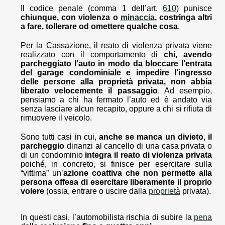
Il codice penale (comma 1 dell’art.
610
) punisce
chiunque, con violenza o
minaccia
, costringa altri
a fare, tollerare od omettere qualche cosa
.
Per la Cassazione, il reato di violenza privata viene
realizzato con il comportamento di
chi, avendo
parcheggiato l’auto in modo da bloccare l’entrata
del garage condominiale e impedire l’ingresso
delle persone alla proprietà privata, non abbia
liberato velocemente il passaggio
. Ad esempio,
pensiamo a chi ha fermato l’auto ed è andato via
senza lasciare alcun recapito, oppure a chi si rifiuta di
rimuovere il veicolo.
Sono tutti casi in cui,
anche se manca un divieto, il
parcheggio
dinanzi al cancello di una casa privata o
di un condominio
integra il reato di violenza privata
poiché, in concreto, si finisce per esercitare sulla
“vittima” un’
azione coatti
va
che non permette alla
persona offesa di esercitare liberamente il proprio
volere
(ossia, entrare o uscire dalla
proprietà
privata).
In questi casi, l’automobilista rischia di subire la
pena