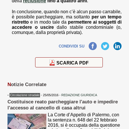
della
reclusione
fino a quattro anni
.
In conclusione, quando non c’è alcun passo carrabile,
è possibile parcheggiare, ma soltanto
per un tempo
ristretto
e in modo tale da
permettere ai soggetti di
accedere o uscire
dallo stabile condominiale (o,
comunque, dalla proprietà privata).
Facebook
Twitter
LinkedIn
CONDIVIDI SU
SCARICA PDF
N
otizie Correlate
•
Circolazione stradale
- 25/05/2016 -
REDAZIONE GIURIDICA
Costituisce reato parcheggiare l'auto e impedire
l'accesso al cancello di casa altrui
La Corte d’Appello di Palermo, con
la sentenza n. 648 del 22 febbraio
2016, si è occupata della questione