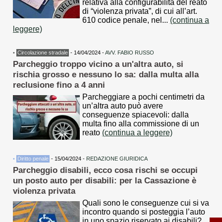
relativa alla configurabilità del reato
di “violenza privata”, di cui all’art.
610 codice penale, nel...
(continua a
leggere)
•
Circolazione stradale
- 14/04/2024 -
AVV. FABIO RUSSO
Parcheggio troppo vicino a un'altra auto, si
rischia grosso e nessuno lo sa: dalla multa alla
reclusione fino a 4 anni
Parcheggiare a pochi centimetri da
un’altra auto può avere
conseguenze spiacevoli: dalla
multa fino alla commissione di un
reato
(continua a leggere)
•
Diritto penale
- 15/04/2024 -
REDAZIONE GIURIDICA
Parcheggio disabili, ecco cosa rischi se occupi
un posto auto per disabili: per la Cassazione è
violenza privata
Quali sono le conseguenze cui si va
incontro quando si posteggia l’auto
in uno spazio riservato ai disabili?