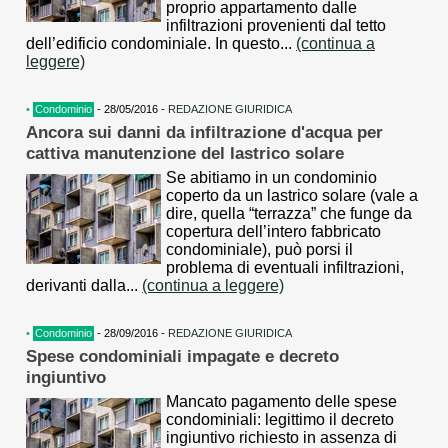
proprio appartamento dalle
infiltrazioni provenienti dal tetto
dell’edificio condominiale. In questo...
(continua a
leggere)
•
Condominio
- 28/05/2016 -
REDAZIONE GIURIDICA
Ancora sui danni da infiltrazione d'acqua per
cattiva manutenzione del lastrico solare
Se abitiamo in un condominio
coperto da un lastrico solare (vale a
dire, quella “terrazza” che funge da
copertura dell’intero fabbricato
condominiale), può porsi il
problema di eventuali infiltrazioni,
derivanti dalla...
(continua a leggere)
•
Condominio
- 28/09/2016 -
REDAZIONE GIURIDICA
Spese condominiali impagate e decreto
ingiuntivo
Mancato pagamento delle spese
condominiali: legittimo il decreto
ingiuntivo richiesto in assenza di