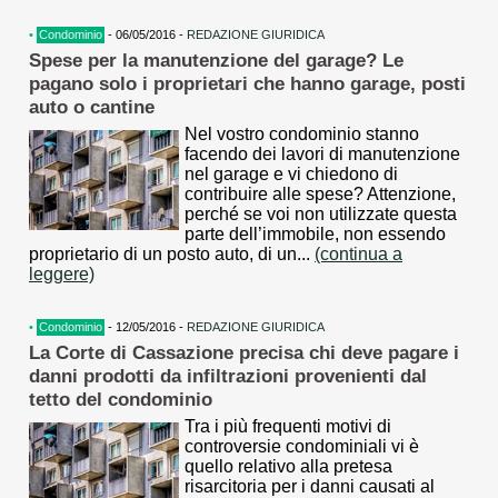
•
Condominio
- 06/05/2016 -
REDAZIONE GIURIDICA
Spese per la manutenzione del garage? Le
pagano solo i proprietari che hanno garage, posti
auto o cantine
Nel vostro condominio stanno
facendo dei lavori di manutenzione
nel garage e vi chiedono di
contribuire alle spese? Attenzione,
perché se voi non utilizzate questa
parte dell’immobile, non essendo
proprietario di un posto auto, di un...
(continua a
leggere)
•
Condominio
- 12/05/2016 -
REDAZIONE GIURIDICA
La Corte di Cassazione precisa chi deve pagare i
danni prodotti da infiltrazioni provenienti dal
tetto del condominio
Tra i più frequenti motivi di
controversie condominiali vi è
quello relativo alla pretesa
risarcitoria per i danni causati al