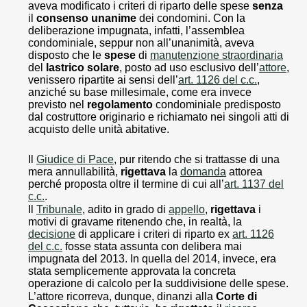
aveva modificato i criteri di riparto delle spese
senza
il
consenso unanime
dei condomini. Con la
deliberazione impugnata, infatti, l’assemblea
condominiale, seppur non all’unanimità, aveva
disposto che le
spese
di
manutenzione straordinaria
del
lastrico solare
, posto ad uso esclusivo dell’
attore
,
venissero ripartite ai sensi dell’
art. 1126 del c.c.
,
anziché su base millesimale, come era invece
previsto nel
regolamento
condominiale predisposto
dal costruttore originario e richiamato nei singoli atti di
acquisto delle unità abitative.
Il
Giudice di Pace
, pur ritendo che si trattasse di una
mera annullabilità,
rigettava
la
domanda
attorea
perché proposta oltre il termine di cui all’
art. 1137 del
c.c.
.
Il
Tribunale
, adito in grado di
appello
,
rigettava
i
motivi di gravame ritenendo che, in realtà, la
decisione
di applicare i criteri di riparto ex
art. 1126
del c.c.
fosse stata assunta con delibera mai
impugnata del 2013. In quella del 2014, invece, era
stata semplicemente approvata la concreta
operazione di calcolo per la suddivisione delle spese.
L’attore ricorreva, dunque, dinanzi alla
Corte di