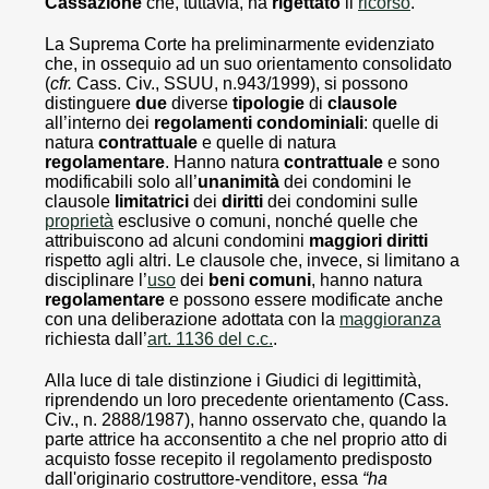
Cassazione
che, tuttavia, ha
rigettato
il
ricorso
.
La Suprema Corte ha preliminarmente evidenziato
che, in ossequio ad un suo orientamento consolidato
(
cfr.
Cass. Civ., SSUU, n.943/1999), si possono
distinguere
due
diverse
tipologie
di
clausole
all’interno dei
regolamenti condominiali
: quelle di
natura
contrattuale
e quelle di natura
regolamentare
. Hanno natura
contrattuale
e sono
modificabili solo all’
unanimità
dei condomini le
clausole
limitatrici
dei
diritti
dei condomini sulle
proprietà
esclusive o comuni, nonché quelle che
attribuiscono ad alcuni condomini
maggiori diritti
rispetto agli altri. Le clausole che, invece, si limitano a
disciplinare l’
uso
dei
beni comuni
, hanno natura
regolamentare
e possono essere modificate anche
con una deliberazione adottata con la
maggioranza
richiesta dall’
art. 1136 del c.c.
.
Alla luce di tale distinzione i Giudici di legittimità,
riprendendo un loro precedente orientamento (Cass.
Civ., n. 2888/1987), hanno osservato che, quando la
parte attrice ha acconsentito a che nel proprio atto di
acquisto fosse recepito il regolamento predisposto
dall'originario costruttore-venditore, essa
“ha